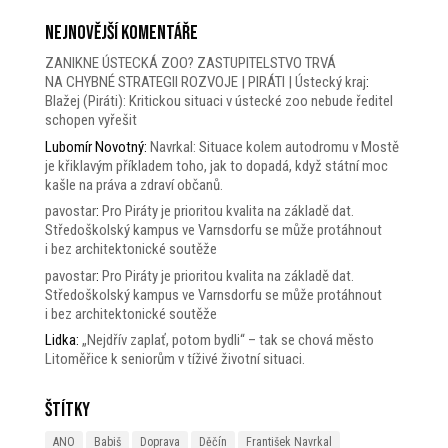
Nejnovější komentáře
ZANIKNE ÚSTECKÁ ZOO? ZASTUPITELSTVO TRVÁ
NA CHYBNÉ STRATEGII ROZVOJE | PIRÁTI | Ústecký kraj
:
Blažej (Piráti): Kritickou situaci v ústecké zoo nebude ředitel
schopen vyřešit
Lubomír Novotný
:
Navrkal: Situace kolem autodromu v Mostě
je křiklavým příkladem toho, jak to dopadá, když státní moc
kašle na práva a zdraví občanů.
pavostar
:
Pro Piráty je prioritou kvalita na základě dat.
Středoškolský kampus ve Varnsdorfu se může protáhnout
i bez architektonické soutěže
pavostar
:
Pro Piráty je prioritou kvalita na základě dat.
Středoškolský kampus ve Varnsdorfu se může protáhnout
i bez architektonické soutěže
Lidka
:
„Nejdřív zaplať, potom bydli“ – tak se chová město
Litoměřice k seniorům v tíživé životní situaci.
Štítky
ANO
Babiš
Doprava
Děčín
František Navrkal