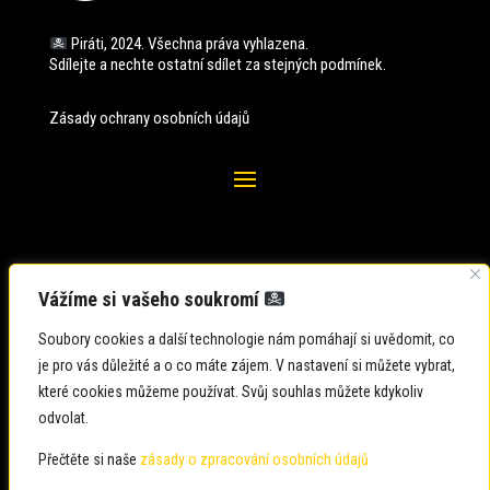
Piráti, 2024. Všechna práva vyhlazena.
Sdílejte a nechte ostatní sdílet za stejných
podmínek.
Zásady ochrany osobních údajů
Vážíme si vašeho soukromí
Soubory cookies a další technologie nám pomáhají si uvědomit, co
je pro vás důležité a o co máte zájem. V nastavení si můžete vybrat,
které cookies můžeme používat. Svůj souhlas můžete kdykoliv
odvolat.
Zadavatel: Česká pirátská strana
Zpracovatel: Česká pirátská strana
Přečtěte si naše
zásady o zpracování osobních údajů