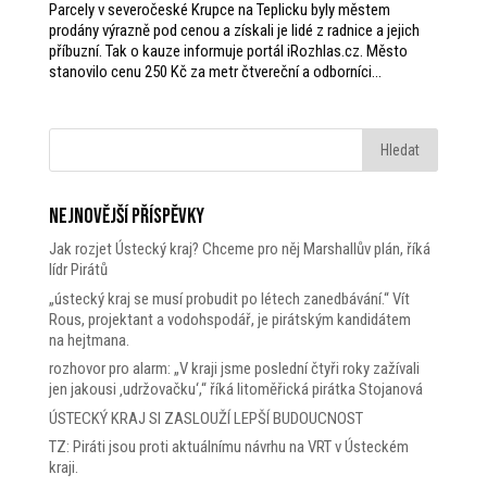
Parcely v severočeské Krupce na Teplicku byly městem
prodány výrazně pod cenou a získali je lidé z radnice a jejich
příbuzní. Tak o kauze informuje portál iRozhlas.cz. Město
stanovilo cenu 250 Kč za metr čtvereční a odborníci...
Nejnovější příspěvky
Jak rozjet Ústecký kraj? Chceme pro něj Marshallův plán, říká
lídr Pirátů
„ústecký kraj se musí probudit po létech zanedbávání.“ Vít
Rous, projektant a vodohspodář, je pirátským kandidátem
na hejtmana.
rozhovor pro alarm: „V kraji jsme poslední čtyři roky zažívali
jen jakousi ‚udržovačku‘,“ říká litoměřická pirátka Stojanová
ÚSTECKÝ KRAJ SI ZASLOUŽÍ LEPŠÍ BUDOUCNOST
TZ: Piráti jsou proti aktuálnímu návrhu na VRT v Ústeckém
kraji.