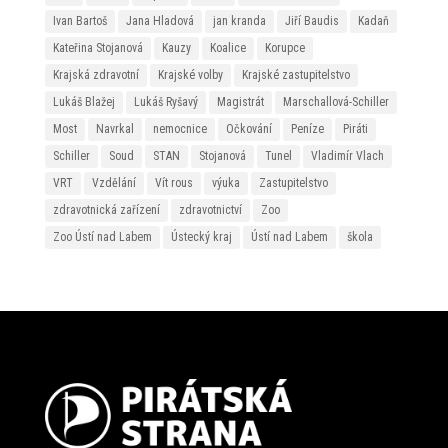
Ivan Bartoš
Jana Hladová
jan kranda
Jiří Baudis
Kadaň
Kateřina Stojanová
Kauzy
Koalice
Korupce
Krajská zdravotní
Krajské volby
Krajské zastupitelstvo
Lukáš Blažej
Lukáš Ryšavý
Magistrát
Marschallová-Schiller
Most
Navrkal
nemocnice
Očkování
Peníze
Piráti
Schiller
Soud
STAN
Stojanová
Tunel
Vladimír Vlach
VRT
Vzdělání
Vít rous
výuka
Zastupitelstvo
zdravotnická zařízení
zdravotnictví
Zoo
Zoo Ústí nad Labem
Ústecký kraj
Ústí nad Labem
škola