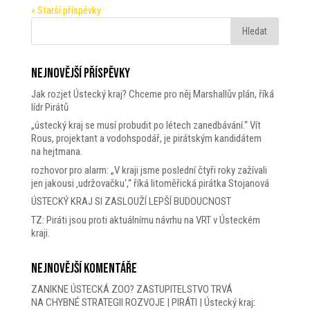
« Starší příspěvky
Nejnovější příspěvky
Jak rozjet Ústecký kraj? Chceme pro něj Marshallův plán, říká
lídr Pirátů
„ústecký kraj se musí probudit po létech zanedbávání.“ Vít
Rous, projektant a vodohspodář, je pirátským kandidátem
na hejtmana.
rozhovor pro alarm: „V kraji jsme poslední čtyři roky zažívali
jen jakousi ‚udržovačku‘,“ říká litoměřická pirátka Stojanová
ÚSTECKÝ KRAJ SI ZASLOUŽÍ LEPŠÍ BUDOUCNOST
TZ: Piráti jsou proti aktuálnímu návrhu na VRT v Ústeckém
kraji.
Nejnovější komentáře
ZANIKNE ÚSTECKÁ ZOO? ZASTUPITELSTVO TRVÁ
NA CHYBNÉ STRATEGII ROZVOJE | PIRÁTI | Ústecký kraj
: