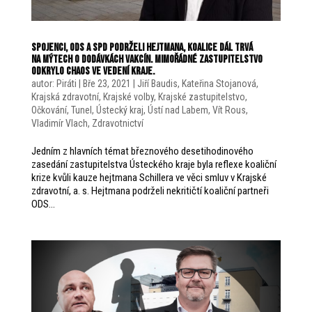
Spojenci, ODS a SPD podrželi hejtmana, koalice dál trvá
na mýtech o dodávkách vakcín. Mimořádné zastupitelstvo
odkrylo chaos ve vedení kraje.
autor:
Piráti
|
Bře 23, 2021
|
Jiří Baudis
,
Kateřina Stojanová
,
Krajská zdravotní
,
Krajské volby
,
Krajské zastupitelstvo
,
Očkování
,
Tunel
,
Ústecký kraj
,
Ústí nad Labem
,
Vít Rous
,
Vladimír Vlach
,
Zdravotnictví
Jedním z hlavních témat březnového desetihodinového
zasedání zastupitelstva Ústeckého kraje byla reflexe koaliční
krize kvůli kauze hejtmana Schillera ve věci smluv v Krajské
zdravotní, a. s. Hejtmana podrželi nekritičtí koaliční partneři
ODS...