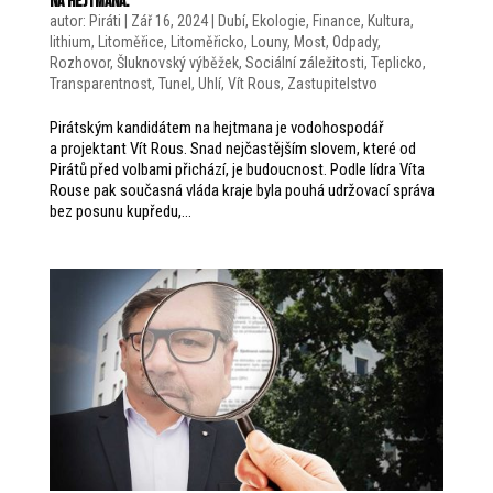
na hejtmana.
autor:
Piráti
|
Zář 16, 2024
|
Dubí
,
Ekologie
,
Finance
,
Kultura
,
lithium
,
Litoměřice
,
Litoměřicko
,
Louny
,
Most
,
Odpady
,
Rozhovor
,
Šluknovský výběžek
,
Sociální záležitosti
,
Teplicko
,
Transparentnost
,
Tunel
,
Uhlí
,
Vít Rous
,
Zastupitelstvo
Pirátským kandidátem na hejtmana je vodohospodář
a projektant Vít Rous. Snad nejčastějším slovem, které od
Pirátů před volbami přichází, je budoucnost. Podle lídra Víta
Rouse pak současná vláda kraje byla pouhá udržovací správa
bez posunu kupředu,...