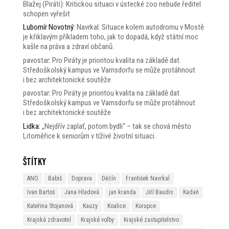
Blažej (Piráti): Kritickou situaci v ústecké zoo nebude ředitel
schopen vyřešit
Lubomír Novotný
:
Navrkal: Situace kolem autodromu v Mostě
je křiklavým příkladem toho, jak to dopadá, když státní moc
kašle na práva a zdraví občanů.
pavostar
:
Pro Piráty je prioritou kvalita na základě dat.
Středoškolský kampus ve Varnsdorfu se může protáhnout
i bez architektonické soutěže
pavostar
:
Pro Piráty je prioritou kvalita na základě dat.
Středoškolský kampus ve Varnsdorfu se může protáhnout
i bez architektonické soutěže
Lidka
:
„Nejdřív zaplať, potom bydli“ – tak se chová město
Litoměřice k seniorům v tíživé životní situaci.
Štítky
ANO
Babiš
Doprava
Děčín
František Navrkal
Ivan Bartoš
Jana Hladová
jan kranda
Jiří Baudis
Kadaň
Kateřina Stojanová
Kauzy
Koalice
Korupce
Krajská zdravotní
Krajské volby
Krajské zastupitelstvo