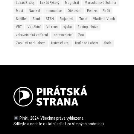
Lukáš Blažej
Lukáš Ryšavý
Magistrát
Marschallová-Schiller
Most
Navrkal
nemocnice
Očkování
Peníze
Piráti
Schiller
Soud
STAN
Stojanová
Tunel
Vladimír Vlach
VRT
Vzdělání
Vít rous
výuka
Zastupitelstvo
zdravotnická zařízení
zdravotnictví
Zoo
Zoo Ústí nad Labem
Ústecký kraj
Ústí nad Labem
škola
Piráti, 2024. Všechna práva vyhlazena.
Sdílejte a nechte ostatní sdílet za stejných
podmínek.