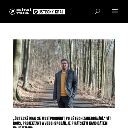
„ústecký kraj se musí probudit po létech zanedbávání.“ Vít
Rous, projektant a vodohspodář, je pirátským kandidátem