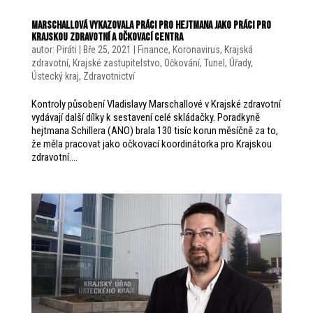
Marschallová vykazovala práci pro hejtmana jako práci pro
Krajskou zdravotní a očkovací centra
autor:
Piráti
|
Bře 25, 2021
|
Finance
,
Koronavirus
,
Krajská
zdravotní
,
Krajské zastupitelstvo
,
Očkování
,
Tunel
,
Úřady
,
Ústecký kraj
,
Zdravotnictví
Kontroly působení Vladislavy Marschallové v Krajské zdravotní
vydávají další dílky k sestavení celé skládačky. Poradkyně
hejtmana Schillera (ANO) brala 130 tisíc korun měsíčně za to,
že měla pracovat jako očkovací koordinátorka pro Krajskou
zdravotní....