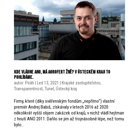
Kde vládne ANO, má Agrofert žně? V Ústeckém kraji to
pohlídáme.
autor:
Piráti
|
Led 13, 2021
|
Krajské zastupitelstvo
,
Transparentnost
,
Tunel
,
Ústecký kraj
Firmy, které (díky svěřenským fondům „nepřímo“) vlastní
premiér Andrej Babiš, získávaly v letech 2016 až 2020
několikrát vyšší objem zakázek od krajů, v nichž vládl hejtman
z hnutí ANO 2011. Dařilo se jim až trojnásobně lépe, než tomu
bylo...