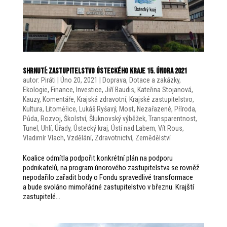
SHRNUTÍ: Zastupitelstvo Ústeckého kraje 15. února 2021
autor:
Piráti
|
Úno 20, 2021
|
Doprava
,
Dotace a zakázky
,
Ekologie
,
Finance
,
Investice
,
Jiří Baudis
,
Kateřina Stojanová
,
Kauzy
,
Komentáře
,
Krajská zdravotní
,
Krajské zastupitelstvo
,
Kultura
,
Litoměřice
,
Lukáš Ryšavý
,
Most
,
Nezařazené
,
Příroda
,
Půda
,
Rozvoj
,
Školství
,
Šluknovský výběžek
,
Transparentnost
,
Tunel
,
Uhlí
,
Úřady
,
Ústecký kraj
,
Ústí nad Labem
,
Vít Rous
,
Vladimír Vlach
,
Vzdělání
,
Zdravotnictví
,
Zemědělství
Koalice odmítla podpořit konkrétní plán na podporu
podnikatelů, na program únorového zastupitelstva se rovněž
nepodařilo zařadit body o Fondu spravedlivé transformace
a bude svoláno mimořádné zastupitelstvo v březnu. Krajští
zastupitelé...