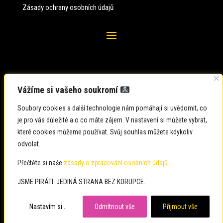
Zásady ochrany osobních údajů
Vážíme si vašeho soukromí
Soubory cookies a další technologie nám pomáhají si uvědomit, co
je pro vás důležité a o co máte zájem. V nastavení si můžete vybrat,
které cookies můžeme používat. Svůj souhlas můžete kdykoliv
odvolat.
Zadavatel: Česká pirátská strana
Zpracovatel: Česká pirátská strana
Přečtěte si naše
zásady o zpracování osobních údajů
Občané: usteckykraj@pirati.cz
JSME PIRÁTI. JEDINÁ STRANA BEZ KORUPCE.
Média: usteckykraj@pirati.cz
Nastavím si...
Odmítnout vše
Přijmout vše