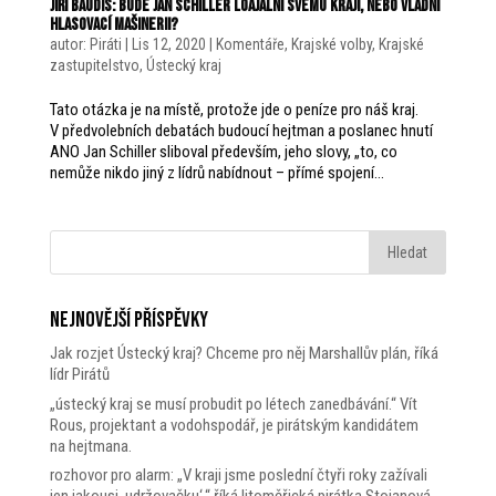
Jiří Baudis: Bude Jan Schiller loajální svému kraji, nebo vládní
hlasovací mašinerii?
autor:
Piráti
|
Lis 12, 2020
|
Komentáře
,
Krajské volby
,
Krajské
zastupitelstvo
,
Ústecký kraj
Tato otázka je na místě, protože jde o peníze pro náš kraj.
V předvolebních debatách budoucí hejtman a poslanec hnutí
ANO Jan Schiller sliboval především, jeho slovy, „to, co
nemůže nikdo jiný z lídrů nabídnout – přímé spojení...
Nejnovější příspěvky
Jak rozjet Ústecký kraj? Chceme pro něj Marshallův plán, říká
lídr Pirátů
„ústecký kraj se musí probudit po létech zanedbávání.“ Vít
Rous, projektant a vodohspodář, je pirátským kandidátem
na hejtmana.
rozhovor pro alarm: „V kraji jsme poslední čtyři roky zažívali