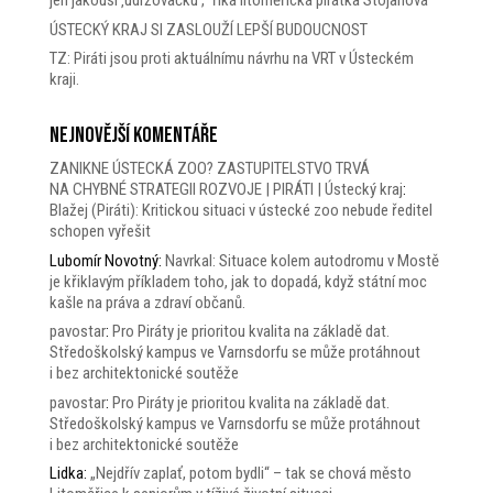
jen jakousi ‚udržovačku‘,“ říká litoměřická pirátka Stojanová
ÚSTECKÝ KRAJ SI ZASLOUŽÍ LEPŠÍ BUDOUCNOST
TZ: Piráti jsou proti aktuálnímu návrhu na VRT v Ústeckém
kraji.
Nejnovější komentáře
ZANIKNE ÚSTECKÁ ZOO? ZASTUPITELSTVO TRVÁ
NA CHYBNÉ STRATEGII ROZVOJE | PIRÁTI | Ústecký kraj
:
Blažej (Piráti): Kritickou situaci v ústecké zoo nebude ředitel
schopen vyřešit
Lubomír Novotný
:
Navrkal: Situace kolem autodromu v Mostě
je křiklavým příkladem toho, jak to dopadá, když státní moc
kašle na práva a zdraví občanů.
pavostar
:
Pro Piráty je prioritou kvalita na základě dat.
Středoškolský kampus ve Varnsdorfu se může protáhnout
i bez architektonické soutěže
pavostar
:
Pro Piráty je prioritou kvalita na základě dat.
Středoškolský kampus ve Varnsdorfu se může protáhnout
i bez architektonické soutěže
Lidka
:
„Nejdřív zaplať, potom bydli“ – tak se chová město