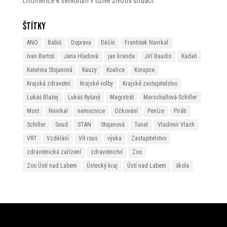
Litoměřice k seniorům v tíživé životní situaci.
Štítky
ANO
Babiš
Doprava
Děčín
František Navrkal
Ivan Bartoš
Jana Hladová
jan kranda
Jiří Baudis
Kadaň
Kateřina Stojanová
Kauzy
Koalice
Korupce
Krajská zdravotní
Krajské volby
Krajské zastupitelstvo
Lukáš Blažej
Lukáš Ryšavý
Magistrát
Marschallová-Schiller
Most
Navrkal
nemocnice
Očkování
Peníze
Piráti
Schiller
Soud
STAN
Stojanová
Tunel
Vladimír Vlach
VRT
Vzdělání
Vít rous
výuka
Zastupitelstvo
zdravotnická zařízení
zdravotnictví
Zoo
Zoo Ústí nad Labem
Ústecký kraj
Ústí nad Labem
škola