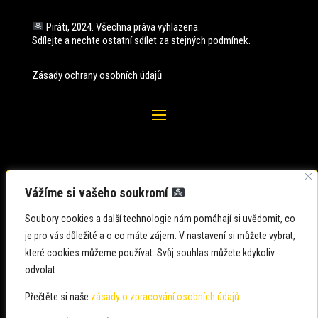
Piráti, 2024. Všechna práva vyhlazena.
Sdílejte a nechte ostatní sdílet za stejných
podmínek.
Zásady ochrany osobních údajů
Vážíme si vašeho soukromí
Soubory cookies a další technologie nám pomáhají si uvědomit, co
je pro vás důležité a o co máte zájem. V nastavení si můžete vybrat,
které cookies můžeme používat. Svůj souhlas můžete kdykoliv
odvolat.
Zadavatel: Česká pirátská strana
Zpracovatel: Česká pirátská strana
Přečtěte si naše
zásady o zpracování osobních údajů