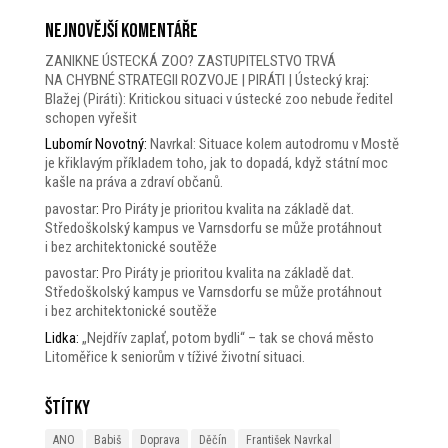
Nejnovější komentáře
ZANIKNE ÚSTECKÁ ZOO? ZASTUPITELSTVO TRVÁ
NA CHYBNÉ STRATEGII ROZVOJE | PIRÁTI | Ústecký kraj
:
Blažej (Piráti): Kritickou situaci v ústecké zoo nebude ředitel
schopen vyřešit
Lubomír Novotný
:
Navrkal: Situace kolem autodromu v Mostě
je křiklavým příkladem toho, jak to dopadá, když státní moc
kašle na práva a zdraví občanů.
pavostar
:
Pro Piráty je prioritou kvalita na základě dat.
Středoškolský kampus ve Varnsdorfu se může protáhnout
i bez architektonické soutěže
pavostar
:
Pro Piráty je prioritou kvalita na základě dat.
Středoškolský kampus ve Varnsdorfu se může protáhnout
i bez architektonické soutěže
Lidka
:
„Nejdřív zaplať, potom bydli“ – tak se chová město
Litoměřice k seniorům v tíživé životní situaci.
Štítky
ANO
Babiš
Doprava
Děčín
František Navrkal