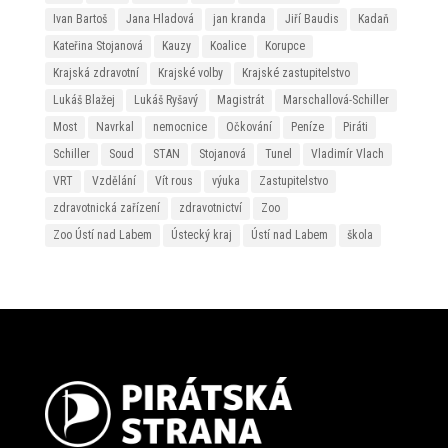
Ivan Bartoš
Jana Hladová
jan kranda
Jiří Baudis
Kadaň
Kateřina Stojanová
Kauzy
Koalice
Korupce
Krajská zdravotní
Krajské volby
Krajské zastupitelstvo
Lukáš Blažej
Lukáš Ryšavý
Magistrát
Marschallová-Schiller
Most
Navrkal
nemocnice
Očkování
Peníze
Piráti
Schiller
Soud
STAN
Stojanová
Tunel
Vladimír Vlach
VRT
Vzdělání
Vít rous
výuka
Zastupitelstvo
zdravotnická zařízení
zdravotnictví
Zoo
Zoo Ústí nad Labem
Ústecký kraj
Ústí nad Labem
škola