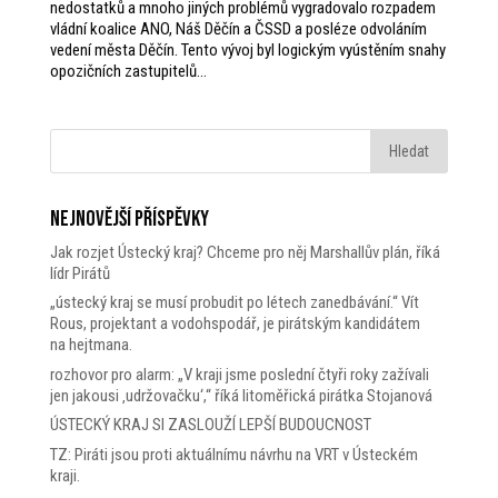
nedostatků a mnoho jiných problémů vygradovalo rozpadem
vládní koalice ANO, Náš Děčín a ČSSD a posléze odvoláním
vedení města Děčín. Tento vývoj byl logickým vyústěním snahy
opozičních zastupitelů...
Nejnovější příspěvky
Jak rozjet Ústecký kraj? Chceme pro něj Marshallův plán, říká
lídr Pirátů
„ústecký kraj se musí probudit po létech zanedbávání.“ Vít
Rous, projektant a vodohspodář, je pirátským kandidátem
na hejtmana.
rozhovor pro alarm: „V kraji jsme poslední čtyři roky zažívali
jen jakousi ‚udržovačku‘,“ říká litoměřická pirátka Stojanová
ÚSTECKÝ KRAJ SI ZASLOUŽÍ LEPŠÍ BUDOUCNOST
TZ: Piráti jsou proti aktuálnímu návrhu na VRT v Ústeckém
kraji.