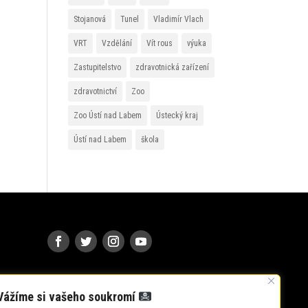
Stojanová
Tunel
Vladimír Vlach
VRT
Vzdělání
Vít rous
výuka
Zastupitelstvo
zdravotnická zařízení
zdravotnictví
Zoo
Zoo Ústí nad Labem
Ústecký kraj
Ústí nad Labem
škola
Vážíme si vašeho soukromí