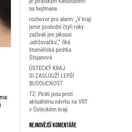
je pirátským kandidátem
na hejtmana.
rozhovor pro alarm: „V kraji
jsme poslední čtyři roky
zažívali jen jakousi
‚udržovačku‘,“ říká
litoměřická pirátka
Stojanová
ÚSTECKÝ KRAJ
SI ZASLOUŽÍ LEPŠÍ
BUDOUCNOST
TZ: Piráti jsou proti
éma:
aktuálnímu návrhu na VRT
i
v Ústeckém kraji.
Nejnovější komentáře