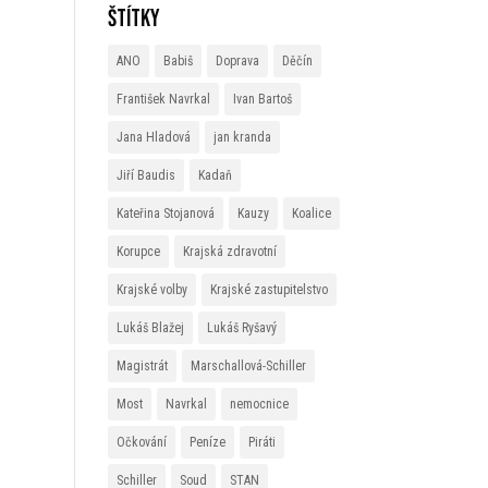
Štítky
ANO
Babiš
Doprava
Děčín
František Navrkal
Ivan Bartoš
Jana Hladová
jan kranda
Jiří Baudis
Kadaň
Kateřina Stojanová
Kauzy
Koalice
Korupce
Krajská zdravotní
Krajské volby
Krajské zastupitelstvo
Lukáš Blažej
Lukáš Ryšavý
Magistrát
Marschallová-Schiller
Most
Navrkal
nemocnice
Očkování
Peníze
Piráti
Schiller
Soud
STAN