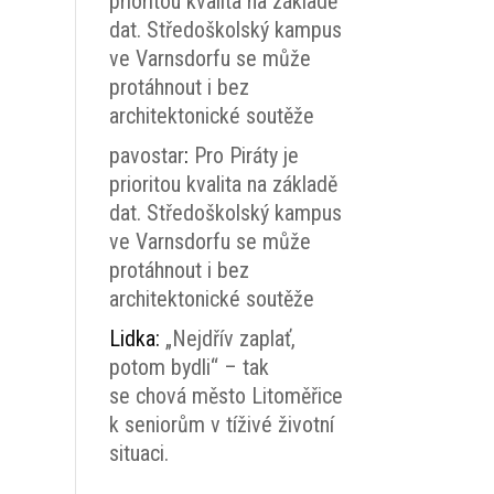
prioritou kvalita na základě
dat. Středoškolský kampus
ve Varnsdorfu se může
protáhnout i bez
architektonické soutěže
pavostar
:
Pro Piráty je
prioritou kvalita na základě
dat. Středoškolský kampus
ve Varnsdorfu se může
protáhnout i bez
architektonické soutěže
Lidka
:
„Nejdřív zaplať,
potom bydli“ – tak
se chová město Litoměřice
k seniorům v tíživé životní
situaci.