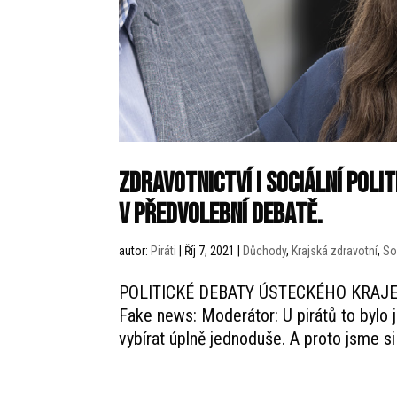
Zdravotnictví i sociální pol
v předvolební debatě.
autor:
Piráti
|
Říj 7, 2021
|
Důchody
,
Krajská zdravotní
,
So
POLITICKÉ DEBATY ÚSTECKÉHO KRAJE Zdr
Fake news: Moderátor: U pirátů to bylo j
vybírat úplně jednoduše. A proto jsme si v