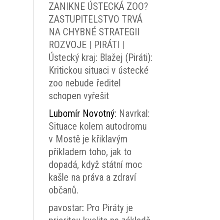
ZANIKNE ÚSTECKÁ ZOO?
ZASTUPITELSTVO TRVÁ
NA CHYBNÉ STRATEGII
ROZVOJE | PIRÁTI |
Ústecký kraj
:
Blažej (Piráti):
Kritickou situaci v ústecké
zoo nebude ředitel
schopen vyřešit
Lubomír Novotný
:
Navrkal:
Situace kolem autodromu
v Mostě je křiklavým
příkladem toho, jak to
dopadá, když státní moc
kašle na práva a zdraví
občanů.
pavostar
:
Pro Piráty je