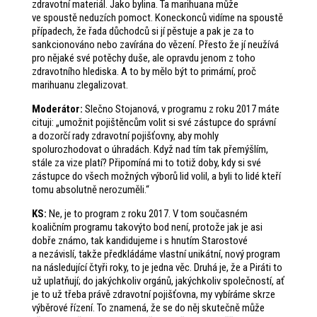
zdravotní materiál. Jako bylina. Ta marihuana může
ve spoustě neduzích pomoct. Koneckonců vidíme na spoustě
případech, že řada důchodců si jí pěstuje a pak je za to
sankcionováno nebo zavírána do vězení. Přesto že jí neužívá
pro nějaké své potěchy duše, ale opravdu jenom z toho
zdravotního hlediska. A to by mělo být to primární, proč
marihuanu zlegalizovat.
Moderátor:
Slečno Stojanová, v programu z roku 2017 máte
cituji: „umožnit pojištěncům volit si své zástupce do správní
a dozorčí rady zdravotní pojišťovny, aby mohly
spolurozhodovat o úhradách. Když nad tím tak přemýšlím,
stále za vize platí? Připomíná mi to totiž doby, kdy si své
zástupce do všech možných výborů lid volil, a byli to lidé kteří
tomu absolutně nerozuměli.“
KS:
Ne, je to program z roku 2017. V tom současném
koaličním programu takovýto bod není, protože jak je asi
dobře známo, tak kandidujeme i s hnutím Starostové
a nezávislí, takže předkládáme vlastní unikátní, nový program
na následující čtyři roky, to je jedna věc. Druhá je, že a Piráti to
už uplatňují; do jakýchkoliv orgánů, jakýchkoliv společností, ať
je to už třeba právě zdravotní pojišťovna, my vybíráme skrze
výběrové řízení. To znamená, že se do něj skutečně může