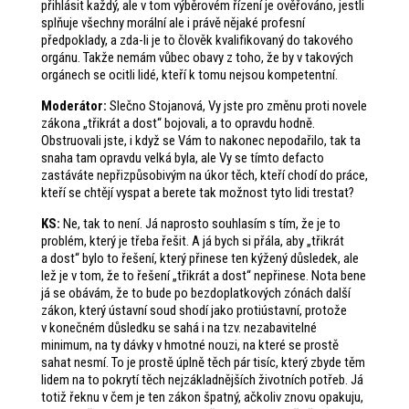
přihlásit každý, ale v tom výběrovém řízení je ověřováno, jestli
splňuje všechny morální ale i právě nějaké profesní
předpoklady, a zda-li je to člověk kvalifikovaný do takového
orgánu. Takže nemám vůbec obavy z toho, že by v takových
orgánech se ocitli lidé, kteří k tomu nejsou kompetentní.
Moderátor:
Slečno Stojanová, Vy jste pro změnu proti novele
zákona „třikrát a dost“ bojovali, a to opravdu hodně.
Obstruovali jste, i když se Vám to nakonec nepodařilo, tak ta
snaha tam opravdu velká byla, ale Vy se tímto defacto
zastáváte nepřizpůsobivým na úkor těch, kteří chodí do práce,
kteří se chtějí vyspat a berete tak možnost tyto lidi trestat?
KS:
Ne, tak to není. Já naprosto souhlasím s tím, že je to
problém, který je třeba řešit. A já bych si přála, aby „třikrát
a dost“ bylo to řešení, který přinese ten kýžený důsledek, ale
lež je v tom, že to řešení „třikrát a dost“ nepřinese. Nota bene
já se obávám, že to bude po bezdoplatkových zónách další
zákon, který ústavní soud shodí jako protiústavní, protože
v konečném důsledku se sahá i na tzv. nezabavitelné
minimum, na ty dávky v hmotné nouzi, na které se prostě
sahat nesmí. To je prostě úplně těch pár tisíc, který zbyde těm
lidem na to pokrytí těch nejzákladnějších životních potřeb. Já
totiž řeknu v čem je ten zákon špatný, ačkoliv znovu opakuju,