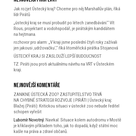
Jak rozjet Ústecký kraj? Chceme pro něj Marshallův plán, říká
lídr Pirátů
„ústecký kraj se musí probudit po létech zanedbávání.“ Vít
Rous, projektant a vodohspodář, je pirátským kandidátem
na hejtmana.
rozhovor pro alarm: „V kraji jsme poslední čtyři roky zažívali
jen jakousi ‚udržovačku‘,“ říká litoměřická pirátka Stojanová
ÚSTECKÝ KRAJ SI ZASLOUŽÍ LEPŠÍ BUDOUCNOST
TZ: Piráti jsou proti aktuálnímu návrhu na VRT v Ústeckém
kraji.
Nejnovější komentáře
ZANIKNE ÚSTECKÁ ZOO? ZASTUPITELSTVO TRVÁ
NA CHYBNÉ STRATEGII ROZVOJE | PIRÁTI | Ústecký kraj
:
Blažej (Piráti): Kritickou situaci v ústecké zoo nebude ředitel
schopen vyřešit
Lubomír Novotný
:
Navrkal: Situace kolem autodromu v Mostě
je křiklavým příkladem toho, jak to dopadá, když státní moc
kašle na práva a zdraví občanů.