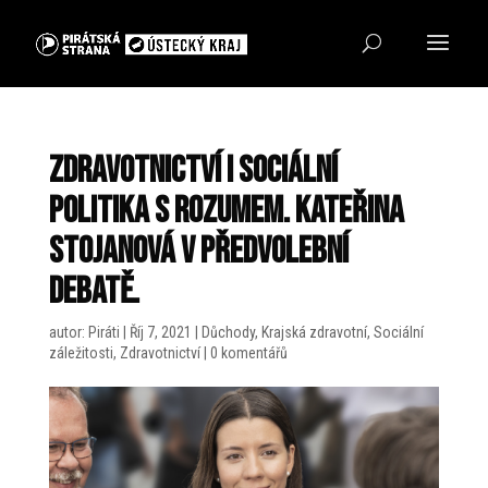
Zdravotnictví i sociální
politika s rozumem. Kateřina
Stojanová v předvolební
debatě.
autor:
Piráti
|
Říj 7, 2021
|
Důchody
,
Krajská zdravotní
,
Sociální
záležitosti
,
Zdravotnictví
|
0 komentářů