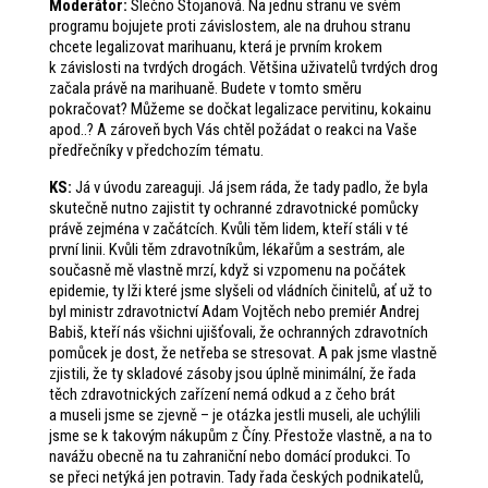
Moderátor:
Slečno Stojanová. Na jednu stranu ve svém
programu bojujete proti závislostem, ale na druhou stranu
chcete legalizovat marihuanu, která je prvním krokem
k závislosti na tvrdých drogách. Většina uživatelů tvrdých drog
začala právě na marihuaně. Budete v tomto směru
pokračovat? Můžeme se dočkat legalizace pervitinu, kokainu
apod..? A zároveň bych Vás chtěl požádat o reakci na Vaše
předřečníky v předchozím tématu.
KS:
Já v úvodu zareaguji. Já jsem ráda, že tady padlo, že byla
skutečně nutno zajistit ty ochranné zdravotnické pomůcky
právě zejména v začátcích. Kvůli těm lidem, kteří stáli v té
první linii. Kvůli těm zdravotníkům, lékařům a sestrám, ale
současně mě vlastně mrzí, když si vzpomenu na počátek
epidemie, ty lži které jsme slyšeli od vládních činitelů, ať už to
byl ministr zdravotnictví Adam Vojtěch nebo premiér Andrej
Babiš, kteří nás všichni ujišťovali, že ochranných zdravotních
pomůcek je dost, že netřeba se stresovat. A pak jsme vlastně
zjistili, že ty skladové zásoby jsou úplně minimální, že řada
těch zdravotnických zařízení nemá odkud a z čeho brát
a museli jsme se zjevně – je otázka jestli museli, ale uchýlili
jsme se k takovým nákupům z Číny. Přestože vlastně, a na to
navážu obecně na tu zahraniční nebo domácí produkci. To
se přeci netýká jen potravin. Tady řada českých podnikatelů,