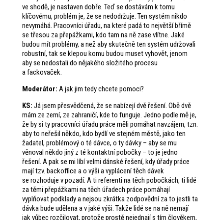
ve shodě, je nastaven dobře. Teď se dostávám k tomu
klíčovému, problém je, že se nedodržuje. Ten systém nikdo
nevymáhá. Pracovníci úřadu, na které padá to největší břímě
se třesou za přepážkami, kdo tam na ně zase vlítne. Jaké
budou mít problémy, a než aby skutečně ten systém udržovali
robustní, tak se klepou komu budou muset vyhovět, jenom
aby se nedostali do nějakého složitého procesu
a fackovaček.
Moderátor:
A jak jim tedy chcete pomoci?
KS:
Já jsem přesvědčená, že se nabízejí dvě řešení. Obě dvě
mám ze zemí, ze zahraničí, kde to funguje. Jedno podle mě je,
že by si ty pracovníci úřadu práce měli pomáhat navzájem, tzn.
aby to neřešil někdo, kdo bydlí ve stejném městě, jako ten
žadatel, problémový o té dávce, o ty dávky – aby se mu
věnoval někdo jiný z té kontaktní pobočky – to je jedno
řešení. A pak se mi líbí velmi dánské řešení, kdy úřady práce
mají tzv. backoffice a o výši a vyplácení těch dávek
se rozhoduje v pozadí. A ti referenti na těch pobočkách, ti lidé
za těmi přepážkami na těch úřadech práce pomáhají
vyplňovat podklady a nejsou zkrátka zodpovědní za to jestli ta
dávka bude udělena a v jaké výši. Takže lidé se na ně nemají
jak vůbec rozčilovat, protože prostě nejednají s tím člověkem,