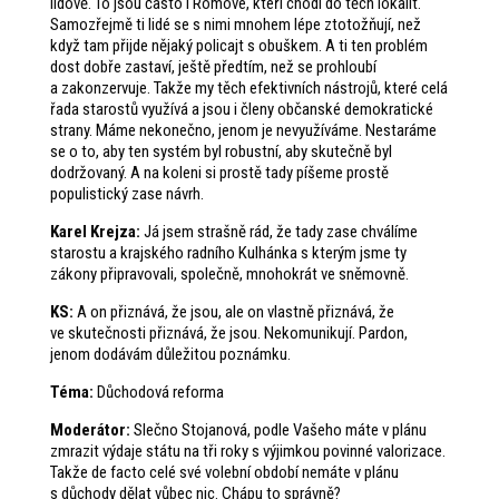
lidově. To jsou často i Romové, kteří chodí do těch lokalit.
Samozřejmě ti lidé se s nimi mnohem lépe ztotožňují, než
když tam přijde nějaký policajt s obuškem. A ti ten problém
dost dobře zastaví, ještě předtím, než se prohloubí
a zakonzervuje. Takže my těch efektivních nástrojů, které celá
řada starostů využívá a jsou i členy občanské demokratické
strany. Máme nekonečno, jenom je nevyužíváme. Nestaráme
se o to, aby ten systém byl robustní, aby skutečně byl
dodržovaný. A na koleni si prostě tady píšeme prostě
populistický zase návrh.
Karel Krejza:
Já jsem strašně rád, že tady zase chválíme
starostu a krajského radního Kulhánka s kterým jsme ty
zákony připravovali, společně, mnohokrát ve sněmovně.
KS:
A on přiznává, že jsou, ale on vlastně přiznává, že
ve skutečnosti přiznává, že jsou. Nekomunikují. Pardon,
jenom dodávám důležitou poznámku.
Téma:
Důchodová reforma
Moderátor:
Slečno Stojanová, podle Vašeho máte v plánu
zmrazit výdaje státu na tři roky s výjimkou povinné valorizace.
Takže de facto celé své volební období nemáte v plánu
s důchody dělat vůbec nic. Chápu to správně?