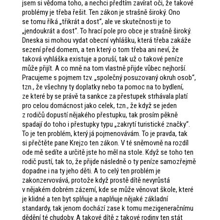
jsem si vědoma toho, a nechci předtím zavírat oči, že takové
problémy je třeba řešit. Ten zákon je strašně široký. Ono
se tomu říká „třikrát a dost“, ale ve skutečnosti je to
„jendoukrát a dost“. To hrací pole pro obce je strašně široký.
Dneska si mohou vydat obecní vyhlášku, která třeba zakáže
sezení před domem, a ten který o tom třeba ani neví, že
taková vyhláška existuje a poruší, tak už o takové peníze
může přijít. A co mně na tom vlastně přijde vůbec nejhorší.
Pracujeme s pojmem tzv. „společný posuzovaný okruh osob“,
tzn., že všechny ty doplatky nebo ta pomoc na to bydlení,
ze které by se právě ta sankce za přestupek strhávala platí
pro celou domácnost jako celek, tzn., že když se jeden
z rodičů dopustí nějakého přestupku, tak prosím pěkně
spadají do toho i přestupky typu „zakrytí turistické značky“.
To je ten problém, který já pojmenovávám. To je pravda, tak
si přečtěte pane Krejzo ten zákon. V té sněmovně na rozdíl
ode mě sedíte a určitě jste ho měl na stole. Když se toho ten
rodič pustí, tak to, že přijde následně o ty peníze samozřejmě
dopadne i na ty jeho děti. A to celý ten problém je
zakonzervovává, protože když prostě dítě nevyrůstá
v nějakém dobrém zázemí, kde se může věnovat škole, které
je klidné a ten byt splňuje a naplňuje nějaké základní
standardy, tak jenom dochází zase k tomu mezigeneračnímu
dědění té chudoby. A takové dítě z takové rodiny ten stát