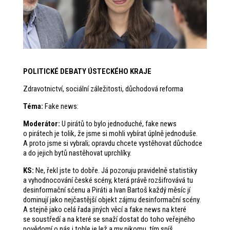
POLITICKÉ DEBATY ÚSTECKÉHO KRAJE
Zdravotnictví, sociální záležitosti, důchodová reforma
Téma:
Fake news:
Moderátor:
U pirátů to bylo jednoduché, fake news
o pirátech je tolik, že jsme si mohli vybírat úplně jednoduše.
A proto jsme si vybrali; opravdu chcete vystěhovat důchodce
a do jejich bytů nastěhovat uprchlíky.
KS:
Ne, řekl jste to dobře. Já pozoruju pravidelně statistiky
a vyhodnocování české scény, která právě rozšifrovává tu
desinformační sćenu a Piráti a Ivan Bartoš každý měsíc jí
dominují jako nejčastější objekt zájmu desinformační scény.
A stejně jako celá řada jiných věcí a fake news na které
se soustředí a na které se snaží dostat do toho veřejného
povědomí o nás i tohle je lež a my nikomu, tím spíš