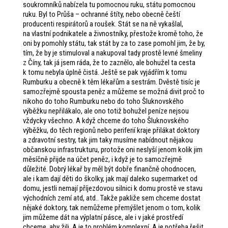
soukromníků nabízela tu pomocnou ruku, státu pomocnou
ruku. Byl to Průša – ochranné štíty, nebo obecně čeští
producenti respirátorů a roušek. Stát se na ně vykašlal,
na vlastní podnikatele a živnostníky, přestože kromě toho, že
oni by pomohly státu, tak stát by za to zase pomohl jim, že by,
tím, že by je stimuloval a nakupoval tady prostě levné šmeliny
z Číny, tak já jsem ráda, že to zaznělo, ale bohužel ta cesta
k tomu nebyla úplně čistá. Ještě se pak vyjádřím k tomu
Rumburku a obecně k těm lékařům a sestrám. Dvěstě tisíc je
samozřejmě spousta peněz a můžeme se možná divit proč to
nikoho do toho Rumburku nebo do toho Šluknovského
výběžku nepřilákalo, ale ono totiž bohužel peníze nejsou
vždycky všechno. A když chceme do toho Šluknovského
výběžku, do těch regionů nebo periferií kraje přilákat doktory
a zdravotní sestry, tak jim taky musíme nabídnout nějakou
občanskou infrastrukturu, protože oni neslyší jenom kolik jim
měsíčně přijde na účet peněz, i když je to samozřejmě
důležité. Dobrý lékař by měl být dobře finančně ohodnocen,
ale i kam dají děti do školky, jak mají daleko supermarket od
domu, jestli nemají příjezdovou silnici k domu prostě ve stavu
východních zemí atd, atd.. Takže pakliže sem chceme dostat
nějaké doktory, tak nemůžeme přemýšlet jenom o tom, kolik
jim můžeme dát na výplatní pásce, ale i v jaké prostředí
chceme, aby žili. A je to problém komplexní. A je potřeba řešit