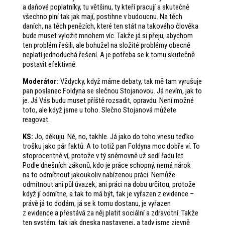
a daňové poplatníky, tu většinu, ty kteří pracují a skutečně
všechno plní tak jak mají, postihne v budoucnu. Na těch
daních, na těch penězích, které ten stát na takového člověka
bude muset vyložit mnohem víc. Takže já si přeju, abychom
ten problém řešili, ale bohužel na složité problémy obecně
neplatí jednoduchá řešení. A je potřeba se k tomu skutečně
postavit efektivně.
Moderátor:
Vždycky, když máme debaty, tak mě tam vyrušuje
pan poslanec Foldyna se slečnou Stojanovou. Já nevím, jak to
je. Já Vás budu muset příště rozsadit, opravdu. Není možné
toto, ale když jsme u toho. Slečno Stojanová můžete
reagovat.
KS:
Jo, děkuju. Né, no, takhle. Já jako do toho vnesu teďko
trošku jako pár faktů. A to totiž pan Foldyna moc dobře ví. To
stoprocentně ví, protože v tý sněmovně už sedí řadu let.
Podle dnešních zákonů, kdo je práce schopný, nemá nárok
na to odmítnout jakoukoliv nabízenou práci. Nemůže
odmítnout ani půl úvazek, ani práci na dobu určitou, protože
když jí odmítne, a tak to má být, tak je vyřazen z evidence –
právě já to dodám, já se k tomu dostanu, je vyřazen
z evidence a přestává za něj platit sociální a zdravotní. Takže
ten systém, tak jak dneska nastavenej, a tady jsme zjevně