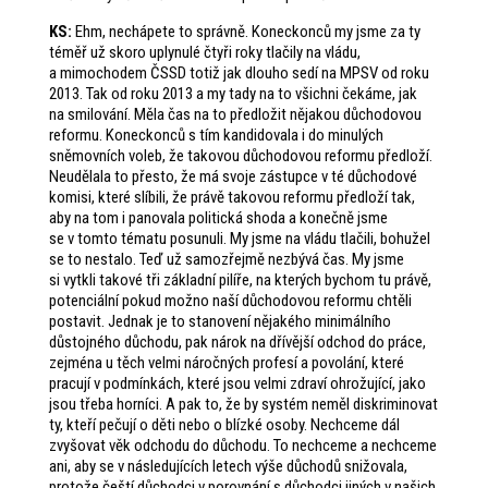
KS:
Ehm, nechápete to správně. Koneckonců my jsme za ty
téměř už skoro uplynulé čtyři roky tlačily na vládu,
a mimochodem ČSSD totiž jak dlouho sedí na MPSV od roku
2013. Tak od roku 2013 a my tady na to všichni čekáme, jak
na smilování. Měla čas na to předložit nějakou důchodovou
reformu. Koneckonců s tím kandidovala i do minulých
sněmovních voleb, že takovou důchodovou reformu předloží.
Neudělala to přesto, že má svoje zástupce v té důchodové
komisi, které slíbili, že právě takovou reformu předloží tak,
aby na tom i panovala politická shoda a konečně jsme
se v tomto tématu posunuli. My jsme na vládu tlačili, bohužel
se to nestalo. Teď už samozřejmě nezbývá čas. My jsme
si vytkli takové tři základní pilíře, na kterých bychom tu právě,
potenciální pokud možno naší důchodovou reformu chtěli
postavit. Jednak je to stanovení nějakého minimálního
důstojného důchodu, pak nárok na dřívější odchod do práce,
zejména u těch velmi náročných profesí a povolání, které
pracují v podmínkách, které jsou velmi zdraví ohrožující, jako
jsou třeba horníci. A pak to, že by systém neměl diskriminovat
ty, kteří pečují o děti nebo o blízké osoby. Nechceme dál
zvyšovat věk odchodu do důchodu. To nechceme a nechceme
ani, aby se v následujících letech výše důchodů snižovala,
protože čeští důchodci v porovnání s důchodci jiných v našich