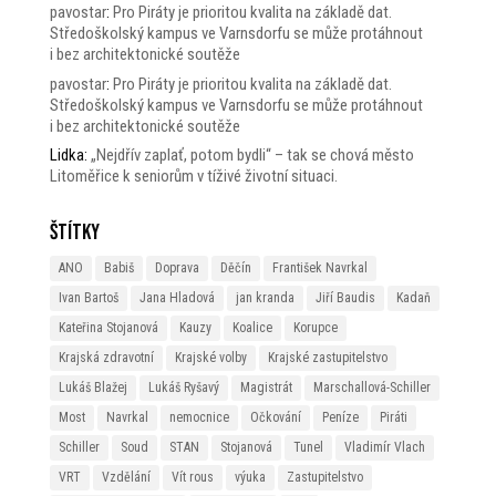
pavostar
:
Pro Piráty je prioritou kvalita na základě dat.
Středoškolský kampus ve Varnsdorfu se může protáhnout
i bez architektonické soutěže
pavostar
:
Pro Piráty je prioritou kvalita na základě dat.
Středoškolský kampus ve Varnsdorfu se může protáhnout
i bez architektonické soutěže
Lidka
:
„Nejdřív zaplať, potom bydli“ – tak se chová město
Litoměřice k seniorům v tíživé životní situaci.
Štítky
ANO
Babiš
Doprava
Děčín
František Navrkal
Ivan Bartoš
Jana Hladová
jan kranda
Jiří Baudis
Kadaň
Kateřina Stojanová
Kauzy
Koalice
Korupce
Krajská zdravotní
Krajské volby
Krajské zastupitelstvo
Lukáš Blažej
Lukáš Ryšavý
Magistrát
Marschallová-Schiller
Most
Navrkal
nemocnice
Očkování
Peníze
Piráti
Schiller
Soud
STAN
Stojanová
Tunel
Vladimír Vlach
VRT
Vzdělání
Vít rous
výuka
Zastupitelstvo