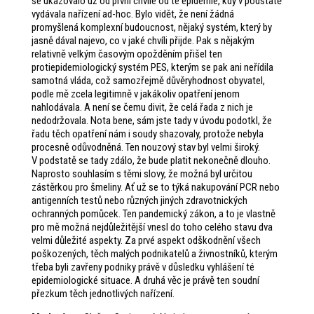
se ukazovalo už od první chvíle od té epidemie, kdy v podstatě
vydávala nařízení ad-hoc. Bylo vidět, že není žádná
promyšlená komplexní budoucnost, nějaký systém, který by
jasně dával najevo, co v jaké chvíli přijde. Pak s nějakým
relativně velkým časovým opožděním přišel ten
protiepidemiologický systém PES, kterým se pak ani neřídila
samotná vláda, což samozřejmě důvěryhodnost obyvatel,
podle mě zcela legitimně v jakákoliv opatření jenom
nahlodávala. A není se čemu divit, že celá řada z nich je
nedodržovala. Nota bene, sám jste tady v úvodu podotkl, že
řadu těch opatření nám i soudy shazovaly, protože nebyla
procesně odůvodněná. Ten nouzový stav byl velmi široký.
V podstatě se tady zdálo, že bude platit nekonečně dlouho.
Naprosto souhlasím s těmi slovy, že možná byl určitou
zástěrkou pro šmeliny. Ať už se to týká nakupování PCR nebo
antigenních testů nebo různých jiných zdravotnických
ochranných pomůcek. Ten pandemický zákon, a to je vlastně
pro mě možná nejdůležitější vnesl do toho celého stavu dva
velmi důležité aspekty. Za prvé aspekt odškodnění všech
poškozených, těch malých podnikatelů a živnostníků, kterým
třeba byli zavřeny podniky právě v důsledku vyhlášení té
epidemiologické situace. A druhá věc je právě ten soudní
přezkum těch jednotlivých nařízení.