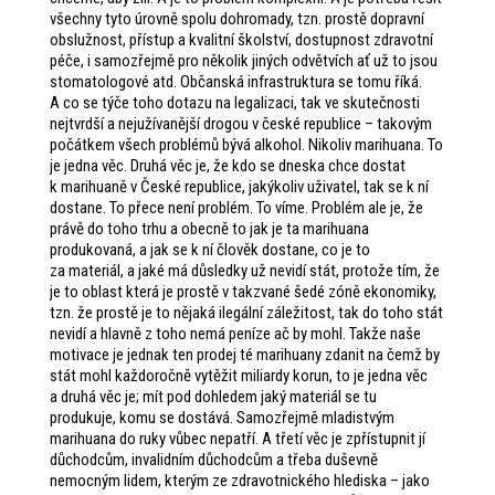
všechny tyto úrovně spolu dohromady, tzn. prostě dopravní
obslužnost, přístup a kvalitní školství, dostupnost zdravotní
péče, i samozřejmě pro několik jiných odvětvích ať už to jsou
stomatologové atd. Občanská infrastruktura se tomu říká.
A co se týče toho dotazu na legalizaci, tak ve skutečnosti
nejtvrdší a nejužívanější drogou v české republice – takovým
počátkem všech problémů bývá alkohol. Nikoliv marihuana. To
je jedna věc. Druhá věc je, že kdo se dneska chce dostat
k marihuaně v České republice, jakýkoliv uživatel, tak se k ní
dostane. To přece není problém. To víme. Problém ale je, že
právě do toho trhu a obecně to jak je ta marihuana
produkovaná, a jak se k ní člověk dostane, co je to
za materiál, a jaké má důsledky už nevidí stát, protože tím, že
je to oblast která je prostě v takzvané šedé zóně ekonomiky,
tzn. že prostě je to nějaká ilegální záležitost, tak do toho stát
nevidí a hlavně z toho nemá peníze ač by mohl. Takže naše
motivace je jednak ten prodej té marihuany zdanit na čemž by
stát mohl každoročně vytěžit miliardy korun, to je jedna věc
a druhá věc je; mít pod dohledem jaký materiál se tu
produkuje, komu se dostává. Samozřejmě mladistvým
marihuana do ruky vůbec nepatří. A třetí věc je zpřístupnit jí
důchodcům, invalidním důchodcům a třeba duševně
nemocným lidem, kterým ze zdravotnického hlediska – jako