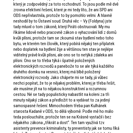
který je zodpovědný za toto rozhodnutí. To jsou podle mě dvě
zrovna efektivní řešení, které je mi tedy líto, že ani SPD ani
ODS nepřivlastnila, protože to by pomohlo velmi. A hlavně
neshodil by to Ústavní soud. Druhá věc – Vy (Foldyna) jste
tady mluvil o tom zákoně, který Piráti obstruovali. My mu
říkáme lidově nebo pracovně zákon o vyhazování lidí z domů
kvůli plísni, protože tam se zkoumá stav bydlení nebo toho
bytu, ve kterém ten člověk, který pobírá nějaký ten příplatek
nebo doplatek na bydlení žije a většinou ten stav je nejlépe
viditelný právě kvůli plísni, ale ono se to netýká zdaleka ani
plísni. Ono se to třeba týká i špatně položených
elektronických rozvodů a panebože to se ale týká každého
druhého domku na vesnici, kterej má blbě položený
elektronický rozvody. Jako chápete mi se tady, já vůbec
nechci popírat, že to je nějakej problém, kterej je třeba řešit,
ale musíme jít na to nějakou konstruktivní a rozumnou
cestou. Né se tady populisticky nabastlit na koleni za tři
minuty nějaký zákon a předložit to a vydávat to za jediný
samospasné řešení. Mimochodem třeba pan Kulhánek
starosta Kadaně v ODS, to dělá výborně. Podle mě ho málo
teda posloucháte, protože ten se na Krásně vystačil i bez
nějakého zákona „třikrát a dost“. Ten tam využívá tzv.
asistenty prevence kriminalisty, ty preventisty jak se tomu říká