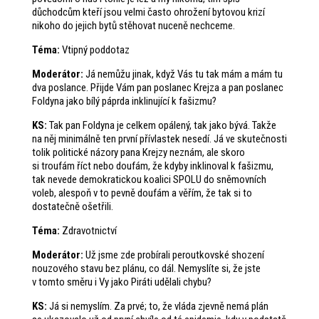
důchodcům kteří jsou velmi často ohrožení bytovou krizí
nikoho do jejich bytů stěhovat nuceně nechceme.
Téma:
Vtipný poddotaz
Moderátor:
Já nemůžu jinak, když Vás tu tak mám a mám tu
dva poslance. Přijde Vám pan poslanec Krejza a pan poslanec
Foldyna jako bílý páprda inklinující k fašizmu?
KS:
Tak pan Foldyna je celkem opálený, tak jako bývá. Takže
na něj minimálně ten první přívlastek nesedí. Já ve skutečnosti
tolik politické názory pana Krejzy neznám, ale skoro
si troufám říct nebo doufám, že kdyby inklinoval k fašizmu,
tak nevede demokratickou koalici SPOLU do sněmovních
voleb, alespoň v to pevně doufám a věřím, že tak si to
dostatečně ošetřili.
Téma:
Zdravotnictví
Moderátor:
Už jsme zde probírali peroutkovské shození
nouzového stavu bez plánu, co dál. Nemyslíte si, že jste
v tomto směru i Vy jako Piráti udělali chybu?
KS:
Já si nemyslím. Za prvé; to, že vláda zjevně nemá plán