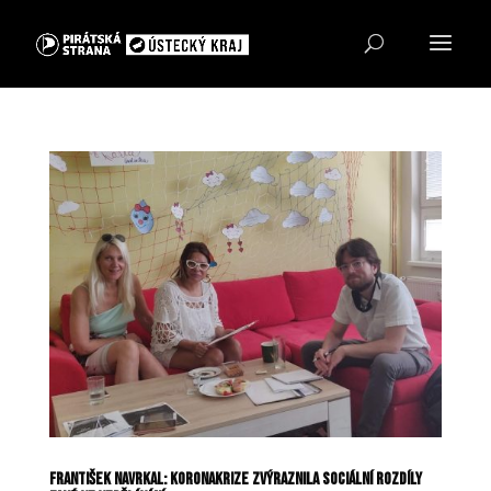
František Navrkal: Koronakrize zvýraznila sociální rozdíly