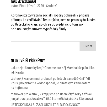
také ve vzdělávání
autor:
Piráti
|
Čvc 1, 2020
|
Školství
Koronakrize zvýraznila sociální rozdíly bohužel i v případě
přístupu ke vzdělávání. Tento týden jsem se proto vydal k nám
do Ústeckého kraje, abych se dozvěděl víc o tom, jak
se s nouzovým stavem vypořádaly školy...
Nejnovější příspěvky
Jak rozjet Ústecký kraj? Chceme pro něj Marshallův plán, říká
lídr Pirátů
„ústecký kraj se musí probudit po létech zanedbávání.“ Vít
Rous, projektant a vodohspodář, je pirátským kandidátem
na hejtmana.
rozhovor pro alarm: „V kraji jsme poslední čtyři roky zažívali
jen jakousi ‚udržovačku‘,“ říká litoměřická pirátka Stojanová
ÚSTECKÝ KRAJ SI ZASLOUŽÍ LEPŠÍ BUDOUCNOST