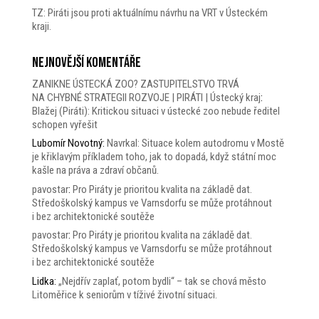
TZ: Piráti jsou proti aktuálnímu návrhu na VRT v Ústeckém
kraji.
Nejnovější komentáře
ZANIKNE ÚSTECKÁ ZOO? ZASTUPITELSTVO TRVÁ
NA CHYBNÉ STRATEGII ROZVOJE | PIRÁTI | Ústecký kraj
:
Blažej (Piráti): Kritickou situaci v ústecké zoo nebude ředitel
schopen vyřešit
Lubomír Novotný
:
Navrkal: Situace kolem autodromu v Mostě
je křiklavým příkladem toho, jak to dopadá, když státní moc
kašle na práva a zdraví občanů.
pavostar
:
Pro Piráty je prioritou kvalita na základě dat.
Středoškolský kampus ve Varnsdorfu se může protáhnout
i bez architektonické soutěže
pavostar
:
Pro Piráty je prioritou kvalita na základě dat.
Středoškolský kampus ve Varnsdorfu se může protáhnout
i bez architektonické soutěže
Lidka
:
„Nejdřív zaplať, potom bydli“ – tak se chová město
Litoměřice k seniorům v tíživé životní situaci.