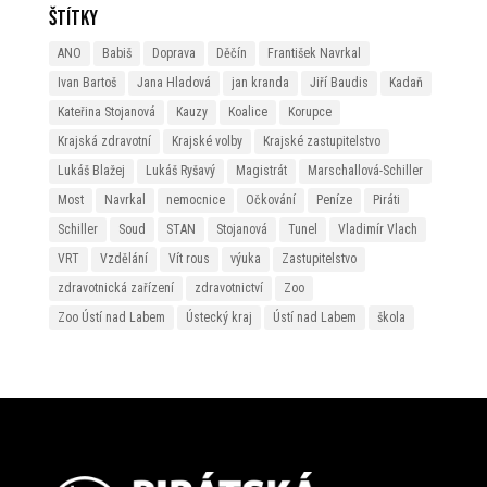
Štítky
ANO
Babiš
Doprava
Děčín
František Navrkal
Ivan Bartoš
Jana Hladová
jan kranda
Jiří Baudis
Kadaň
Kateřina Stojanová
Kauzy
Koalice
Korupce
Krajská zdravotní
Krajské volby
Krajské zastupitelstvo
Lukáš Blažej
Lukáš Ryšavý
Magistrát
Marschallová-Schiller
Most
Navrkal
nemocnice
Očkování
Peníze
Piráti
Schiller
Soud
STAN
Stojanová
Tunel
Vladimír Vlach
VRT
Vzdělání
Vít rous
výuka
Zastupitelstvo
zdravotnická zařízení
zdravotnictví
Zoo
Zoo Ústí nad Labem
Ústecký kraj
Ústí nad Labem
škola