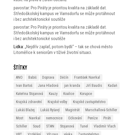
pavostar
:
Pro Piráty je prioritou kvalita na základě dat.
Středoškolský kampus ve Varnsdorfu se může protáhnout
i bez architektonické soutěže
pavostar
:
Pro Piráty je prioritou kvalita na základě dat.
Středoškolský kampus ve Varnsdorfu se může protáhnout
i bez architektonické soutěže
Lidka
:
„Nejdřív zaplať, potom bydli“ – tak se chová město
Litoměřice k seniorům v tíživé životní situaci.
Štítky
ANO
Babiš
Doprava
Děčín
František Navrkal
Ivan Bartoš
Jana Hladová
jan kranda
Jiří Baudis
Kadaň
Kateřina Stojanová
Kauzy
Koalice
Korupce
Krajská zdravotní
Krajské volby
Krajské zastupitelstvo
Lukáš Blažej
Lukáš Ryšavý
Magistrát
Marschallová-Schiller
Most
Navrkal
nemocnice
Očkování
Peníze
Piráti
Schiller
Soud
STAN
Stojanová
Tunel
Vladimír Vlach
VRT
Vzdělání
Vít rous
výuka
Zastupitelstvo