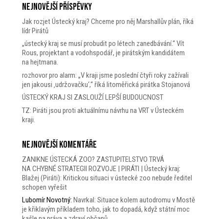
Nejnovější příspěvky
Jak rozjet Ústecký kraj? Chceme pro něj Marshallův plán, říká
lídr Pirátů
„ústecký kraj se musí probudit po létech zanedbávání.“ Vít
Rous, projektant a vodohspodář, je pirátským kandidátem
na hejtmana.
rozhovor pro alarm: „V kraji jsme poslední čtyři roky zažívali
jen jakousi ‚udržovačku‘,“ říká litoměřická pirátka Stojanová
ÚSTECKÝ KRAJ SI ZASLOUŽÍ LEPŠÍ BUDOUCNOST
TZ: Piráti jsou proti aktuálnímu návrhu na VRT v Ústeckém
kraji.
Nejnovější komentáře
ZANIKNE ÚSTECKÁ ZOO? ZASTUPITELSTVO TRVÁ
NA CHYBNÉ STRATEGII ROZVOJE | PIRÁTI | Ústecký kraj
:
Blažej (Piráti): Kritickou situaci v ústecké zoo nebude ředitel
schopen vyřešit
Lubomír Novotný
:
Navrkal: Situace kolem autodromu v Mostě
je křiklavým příkladem toho, jak to dopadá, když státní moc
kašle na práva a zdraví občanů.