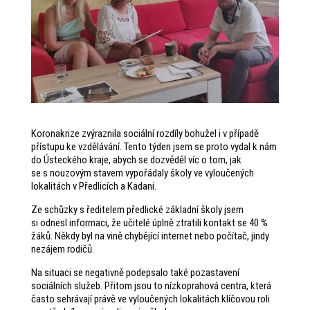
Koronakrize zvýraznila sociální rozdíly bohužel i v případě
přístupu ke vzdělávání. Tento týden jsem se proto vydal k nám
do Ústeckého kraje, abych se dozvěděl víc o tom, jak
se s nouzovým stavem vypořádaly školy ve vyloučených
lokalitách v Předlicích a Kadani.
Ze schůzky s ředitelem předlické základní školy jsem
si odnesl informaci, že učitelé úplně ztratili kontakt se 40 %
žáků. Někdy byl na vině chybějící internet nebo počítač, jindy
nezájem rodičů.
Na situaci se negativně podepsalo také pozastavení
sociálních služeb. Přitom jsou to nízkoprahová centra, která
často sehrávají právě ve vyloučených lokalitách klíčovou roli