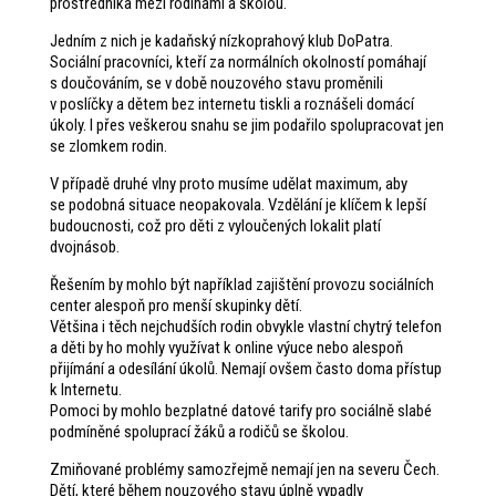
prostředníka mezi rodinami a školou.
Jedním z nich je kadaňský nízkoprahový klub DoPatra.
Sociální pracovníci, kteří za normálních okolností pomáhají
s doučováním, se v době nouzového stavu proměnili
v poslíčky a dětem bez internetu tiskli a roznášeli domácí
úkoly. I přes veškerou snahu se jim podařilo spolupracovat jen
se zlomkem rodin.
V případě druhé vlny proto musíme udělat maximum, aby
se podobná situace neopakovala. Vzdělání je klíčem k lepší
budoucnosti, což pro děti z vyloučených lokalit platí
dvojnásob.
Řešením by mohlo být například zajištění provozu sociálních
center alespoň pro menší skupinky dětí.
Většina i těch nejchudších rodin obvykle vlastní chytrý telefon
a děti by ho mohly využívat k online výuce nebo alespoň
přijímání a odesílání úkolů. Nemají ovšem často doma přístup
k Internetu.
Pomoci by mohlo bezplatné datové tarify pro sociálně slabé
podmíněné spoluprací žáků a rodičů se školou.
Zmiňované problémy samozřejmě nemají jen na severu Čech.
Dětí, které během nouzového stavu úplně vypadly