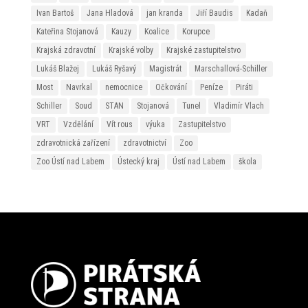
Ivan Bartoš
Jana Hladová
jan kranda
Jiří Baudis
Kadaň
Kateřina Stojanová
Kauzy
Koalice
Korupce
Krajská zdravotní
Krajské volby
Krajské zastupitelstvo
Lukáš Blažej
Lukáš Ryšavý
Magistrát
Marschallová-Schiller
Most
Navrkal
nemocnice
Očkování
Peníze
Piráti
Schiller
Soud
STAN
Stojanová
Tunel
Vladimír Vlach
VRT
Vzdělání
Vít rous
výuka
Zastupitelstvo
zdravotnická zařízení
zdravotnictví
Zoo
Zoo Ústí nad Labem
Ústecký kraj
Ústí nad Labem
škola