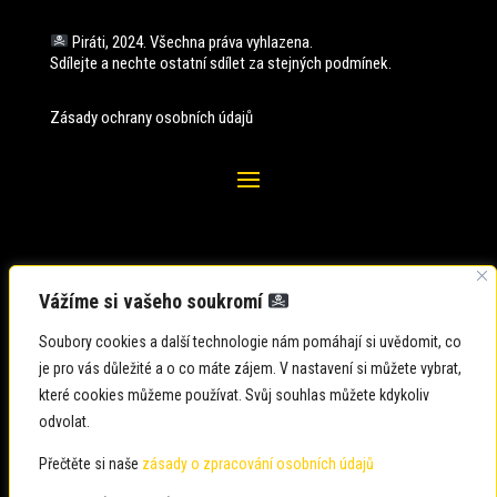
Piráti, 2024. Všechna práva vyhlazena.
Sdílejte a nechte ostatní sdílet za stejných
podmínek.
Zásady ochrany osobních údajů
Vážíme si vašeho soukromí
Soubory cookies a další technologie nám pomáhají si uvědomit, co
je pro vás důležité a o co máte zájem. V nastavení si můžete vybrat,
které cookies můžeme používat. Svůj souhlas můžete kdykoliv
odvolat.
Zadavatel: Česká pirátská strana
Zpracovatel: Česká pirátská strana
Přečtěte si naše
zásady o zpracování osobních údajů