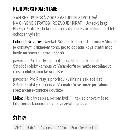
Nejnovější komentáře
ZANIKNE ÚSTECKÁ ZOO? ZASTUPITELSTVO TRVÁ
NA CHYBNÉ STRATEGII ROZVOJE | PIRÁTI | Ústecký kraj
:
Blažej (Piráti): Kritickou situaci v ústecké zoo nebude ředitel
schopen vyřešit
Lubomír Novotný
:
Navrkal: Situace kolem autodromu v Mostě
je křiklavým příkladem toho, jak to dopadá, když státní moc
kašle na práva a zdraví občanů.
pavostar
:
Pro Piráty je prioritou kvalita na základě dat.
Středoškolský kampus ve Varnsdorfu se může protáhnout
i bez architektonické soutěže
pavostar
:
Pro Piráty je prioritou kvalita na základě dat.
Středoškolský kampus ve Varnsdorfu se může protáhnout
i bez architektonické soutěže
Lidka
:
„Nejdřív zaplať, potom bydli“ – tak se chová město
Litoměřice k seniorům v tíživé životní situaci.
Štítky
ANO
Babiš
Doprava
Děčín
František Navrkal