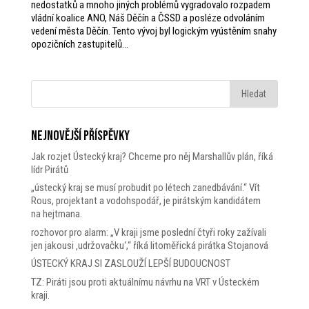
nedostatků a mnoho jiných problémů vygradovalo rozpadem
vládní koalice ANO, Náš Děčín a ČSSD a posléze odvoláním
vedení města Děčín. Tento vývoj byl logickým vyústěním snahy
opozičních zastupitelů...
Nejnovější příspěvky
Jak rozjet Ústecký kraj? Chceme pro něj Marshallův plán, říká
lídr Pirátů
„ústecký kraj se musí probudit po létech zanedbávání.“ Vít
Rous, projektant a vodohspodář, je pirátským kandidátem
na hejtmana.
rozhovor pro alarm: „V kraji jsme poslední čtyři roky zažívali
jen jakousi ‚udržovačku‘,“ říká litoměřická pirátka Stojanová
ÚSTECKÝ KRAJ SI ZASLOUŽÍ LEPŠÍ BUDOUCNOST
TZ: Piráti jsou proti aktuálnímu návrhu na VRT v Ústeckém
kraji.