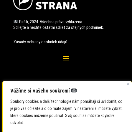
Piráti, 2024. Všechna práva vyhlazena.
Sdílejte a nechte ostatní sdílet za stejných
podmínek.
Zásady ochrany osobních údajů
Vážíme si vašeho soukromí
Soubory cookies a další technologie nám pomáhají si uvědomit, co
je pro vás důležité a o co máte zájem. V nastavení si můžete vybrat,
které cookies můžeme používat. Svůj souhlas můžete kdykoliv
odvolat.
Zadavatel: Česká pirátská strana
Zpracovatel: Česká pirátská strana