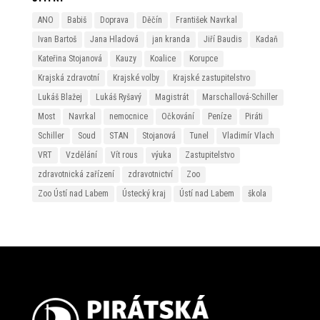
ANO
Babiš
Doprava
Děčín
František Navrkal
Ivan Bartoš
Jana Hladová
jan kranda
Jiří Baudis
Kadaň
Kateřina Stojanová
Kauzy
Koalice
Korupce
Krajská zdravotní
Krajské volby
Krajské zastupitelstvo
Lukáš Blažej
Lukáš Ryšavý
Magistrát
Marschallová-Schiller
Most
Navrkal
nemocnice
Očkování
Peníze
Piráti
Schiller
Soud
STAN
Stojanová
Tunel
Vladimír Vlach
VRT
Vzdělání
Vít rous
výuka
Zastupitelstvo
zdravotnická zařízení
zdravotnictví
Zoo
Zoo Ústí nad Labem
Ústecký kraj
Ústí nad Labem
škola