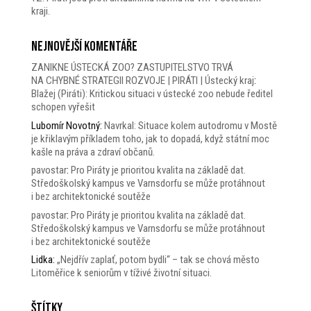
kraji.
Nejnovější komentáře
ZANIKNE ÚSTECKÁ ZOO? ZASTUPITELSTVO TRVÁ
NA CHYBNÉ STRATEGII ROZVOJE | PIRÁTI | Ústecký kraj
:
Blažej (Piráti): Kritickou situaci v ústecké zoo nebude ředitel
schopen vyřešit
Lubomír Novotný
:
Navrkal: Situace kolem autodromu v Mostě
je křiklavým příkladem toho, jak to dopadá, když státní moc
kašle na práva a zdraví občanů.
pavostar
:
Pro Piráty je prioritou kvalita na základě dat.
Středoškolský kampus ve Varnsdorfu se může protáhnout
i bez architektonické soutěže
pavostar
:
Pro Piráty je prioritou kvalita na základě dat.
Středoškolský kampus ve Varnsdorfu se může protáhnout
i bez architektonické soutěže
Lidka
:
„Nejdřív zaplať, potom bydli“ – tak se chová město
Litoměřice k seniorům v tíživé životní situaci.
Štítky