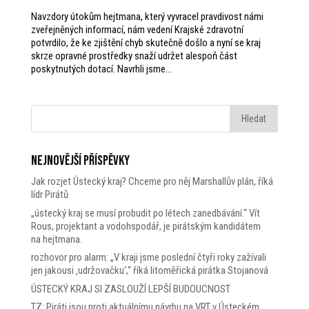
Navzdory útokům hejtmana, který vyvracel pravdivost námi
zveřejněných informací, nám vedení Krajské zdravotní
potvrdilo, že ke zjištění chyb skutečně došlo a nyní se kraj
skrze opravné prostředky snaží udržet alespoň část
poskytnutých dotací. Navrhli jsme...
Nejnovější příspěvky
Jak rozjet Ústecký kraj? Chceme pro něj Marshallův plán, říká
lídr Pirátů
„ústecký kraj se musí probudit po létech zanedbávání.“ Vít
Rous, projektant a vodohspodář, je pirátským kandidátem
na hejtmana.
rozhovor pro alarm: „V kraji jsme poslední čtyři roky zažívali
jen jakousi ‚udržovačku‘,“ říká litoměřická pirátka Stojanová
ÚSTECKÝ KRAJ SI ZASLOUŽÍ LEPŠÍ BUDOUCNOST
TZ: Piráti jsou proti aktuálnímu návrhu na VRT v Ústeckém