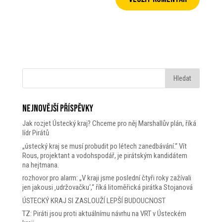
Nejnovější příspěvky
Jak rozjet Ústecký kraj? Chceme pro něj Marshallův plán, říká
lídr Pirátů
„ústecký kraj se musí probudit po létech zanedbávání.“ Vít
Rous, projektant a vodohspodář, je pirátským kandidátem
na hejtmana.
rozhovor pro alarm: „V kraji jsme poslední čtyři roky zažívali
jen jakousi ‚udržovačku‘,“ říká litoměřická pirátka Stojanová
ÚSTECKÝ KRAJ SI ZASLOUŽÍ LEPŠÍ BUDOUCNOST
TZ: Piráti jsou proti aktuálnímu návrhu na VRT v Ústeckém