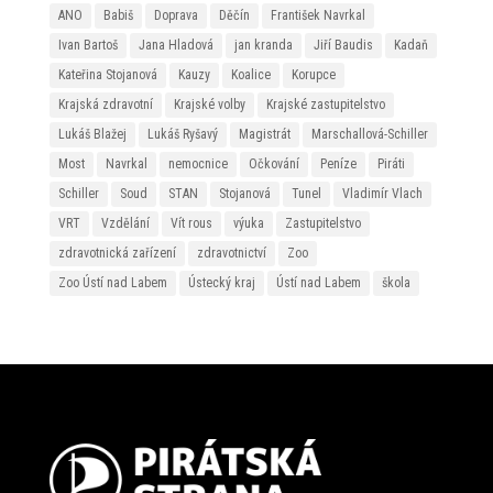
ANO
Babiš
Doprava
Děčín
František Navrkal
Ivan Bartoš
Jana Hladová
jan kranda
Jiří Baudis
Kadaň
Kateřina Stojanová
Kauzy
Koalice
Korupce
Krajská zdravotní
Krajské volby
Krajské zastupitelstvo
Lukáš Blažej
Lukáš Ryšavý
Magistrát
Marschallová-Schiller
Most
Navrkal
nemocnice
Očkování
Peníze
Piráti
Schiller
Soud
STAN
Stojanová
Tunel
Vladimír Vlach
VRT
Vzdělání
Vít rous
výuka
Zastupitelstvo
zdravotnická zařízení
zdravotnictví
Zoo
Zoo Ústí nad Labem
Ústecký kraj
Ústí nad Labem
škola