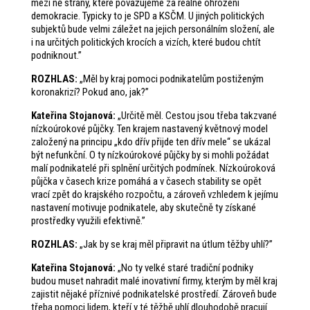
mezi ně strany, které považujeme za reálné ohrožení
demokracie. Typicky to je SPD a KSČM. U jiných politických
subjektů bude velmi záležet na jejich personálním složení, ale
i na určitých politických krocích a vizích, které budou chtít
podniknout.”
ROZHLAS
:
„Měl by kraj pomoci podnikatelům postiženým
koronakrizí? Pokud ano, jak?”
Kateřina Stojanová
:
„Určitě měl. Cestou jsou třeba takzvané
nízkoúrokové půjčky. Ten krajem nastavený květnový model
založený na principu „kdo dřív přijde ten dřív mele“ se ukázal
být nefunkční. O ty nízkoúrokové půjčky by si mohli požádat
malí podnikatelé při splnění určitých podmínek. Nízkoúroková
půjčka v časech krize pomáhá a v časech stability se opět
vrací zpět do krajského rozpočtu, a zároveň vzhledem k jejímu
nastavení motivuje podnikatele, aby skutečně ty získané
prostředky využili efektivně.”
ROZHLAS
:
„Jak by se kraj měl připravit na útlum těžby uhlí?”
Kateřina Stojanová
:
„No ty velké staré tradiční podniky
budou muset nahradit malé inovativní firmy, kterým by měl kraj
zajistit nějaké příznivé podnikatelské prostředí. Zároveň bude
třeba pomoci lidem, kteří v té těžbě uhlí dlouhodobě pracují