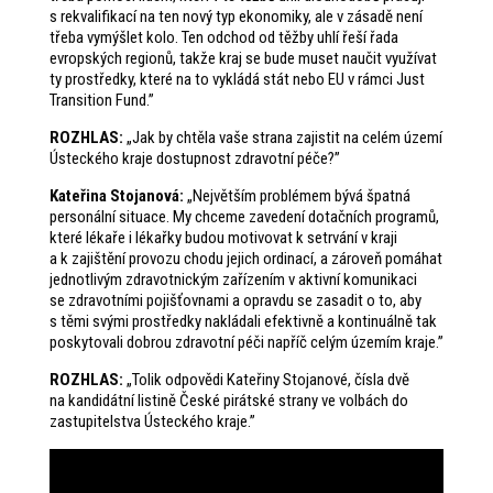
s rekvalifikací na ten nový typ ekonomiky, ale v zásadě není
třeba vymýšlet kolo. Ten odchod od těžby uhlí řeší řada
evropských regionů, takže kraj se bude muset naučit využívat
ty prostředky, které na to vykládá stát nebo EU v rámci Just
Transition Fund.”
ROZHLAS
:
„Jak by chtěla vaše strana zajistit na celém území
Ústeckého kraje dostupnost zdravotní péče?”
Kateřina Stojanová:
„Největším problémem bývá špatná
personální situace. My chceme zavedení dotačních programů,
které lékaře i lékařky budou motivovat k setrvání v kraji
a k zajištění provozu chodu jejich ordinací, a zároveň pomáhat
jednotlivým zdravotnickým zařízením v aktivní komunikaci
se zdravotními pojišťovnami a opravdu se zasadit o to, aby
s těmi svými prostředky nakládali efektivně a kontinuálně tak
poskytovali dobrou zdravotní péči napříč celým územím kraje.”
ROZHLAS
:
„Tolik odpovědi Kateřiny Stojanové, čísla dvě
na kandidátní listině České pirátské strany ve volbách do
zastupitelstva Ústeckého kraje.”