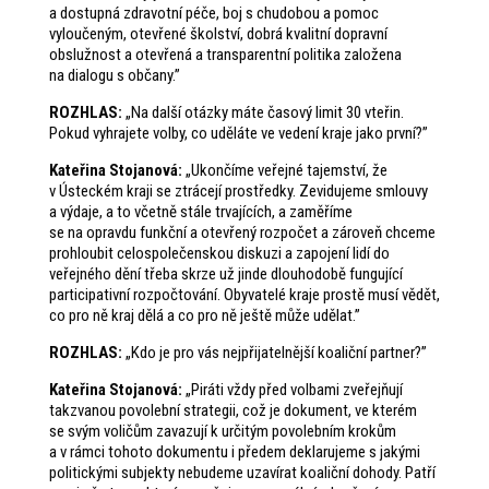
a dostupná zdravotní péče, boj s chudobou a pomoc
vyloučeným, otevřené školství, dobrá kvalitní dopravní
obslužnost a otevřená a transparentní politika založena
na dialogu s občany.”
ROZHLAS:
„Na další otázky máte časový limit 30 vteřin.
Pokud vyhrajete volby, co uděláte ve vedení kraje jako první?”
Kateřina Stojanová
:
„Ukončíme veřejné tajemství, že
v Ústeckém kraji se ztrácejí prostředky. Zevidujeme smlouvy
a výdaje, a to včetně stále trvajících, a zaměříme
se na opravdu funkční a otevřený rozpočet a zároveň chceme
prohloubit celospolečenskou diskuzi a zapojení lidí do
veřejného dění třeba skrze už jinde dlouhodobě fungující
participativní rozpočtování. Obyvatelé kraje prostě musí vědět,
co pro ně kraj dělá a co pro ně ještě může udělat.”
ROZHLAS
:
„Kdo je pro vás nejpřijatelnější koaliční partner?”
Kateřina Stojanová
:
„Piráti vždy před volbami zveřejňují
takzvanou povolební strategii, což je dokument, ve kterém
se svým voličům zavazují k určitým povolebním krokům
a v rámci tohoto dokumentu i předem deklarujeme s jakými
politickými subjekty nebudeme uzavírat koaliční dohody. Patří