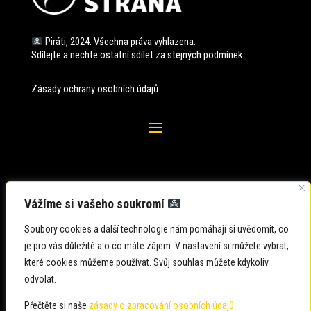
Piráti, 2024. Všechna práva vyhlazena.
Sdílejte a nechte ostatní sdílet za stejných
podmínek.
Zásady ochrany osobních údajů
Vážíme si vašeho soukromí
Soubory cookies a další technologie nám pomáhají si uvědomit, co
je pro vás důležité a o co máte zájem. V nastavení si můžete vybrat,
které cookies můžeme používat. Svůj souhlas můžete kdykoliv
odvolat.
Zadavatel: Česká pirátská strana
Zpracovatel: Česká pirátská strana
Přečtěte si naše
zásady o zpracování osobních údajů