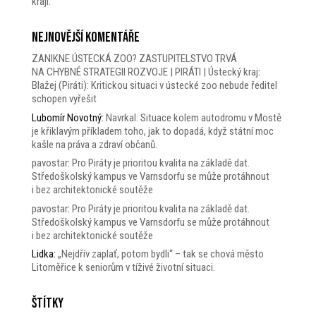
kraji.
Nejnovější komentáře
ZANIKNE ÚSTECKÁ ZOO? ZASTUPITELSTVO TRVÁ
NA CHYBNÉ STRATEGII ROZVOJE | PIRÁTI | Ústecký kraj
:
Blažej (Piráti): Kritickou situaci v ústecké zoo nebude ředitel
schopen vyřešit
Lubomír Novotný
:
Navrkal: Situace kolem autodromu v Mostě
je křiklavým příkladem toho, jak to dopadá, když státní moc
kašle na práva a zdraví občanů.
pavostar
:
Pro Piráty je prioritou kvalita na základě dat.
Středoškolský kampus ve Varnsdorfu se může protáhnout
i bez architektonické soutěže
pavostar
:
Pro Piráty je prioritou kvalita na základě dat.
Středoškolský kampus ve Varnsdorfu se může protáhnout
i bez architektonické soutěže
Lidka
:
„Nejdřív zaplať, potom bydli“ – tak se chová město
Litoměřice k seniorům v tíživé životní situaci.
Štítky