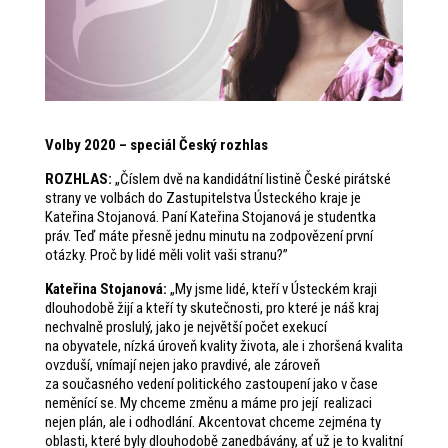
Volby 2020 – speciál Český rozhlas
ROZHLAS
:
„Číslem dvě na kandidátní listině České pirátské
strany ve volbách do Zastupitelstva Ústeckého kraje je
Kateřina Stojanová. Paní Kateřina Stojanová je studentka
práv. Teď máte přesně jednu minutu na zodpovězení první
otázky. Proč by lidé měli volit vaši stranu?”
Kateřina Stojanová
:
„My jsme lidé, kteří v Ústeckém kraji
dlouhodobě žijí a kteří ty skutečnosti, pro které je náš kraj
nechvalně proslulý, jako je největší počet exekucí
na obyvatele, nízká úroveň kvality života, ale i zhoršená kvalita
ovzduší, vnímají nejen jako pravdivé, ale zároveň
za současného vedení politického zastoupení jako v čase
neměnící se. My chceme změnu a máme pro její realizaci
nejen plán, ale i odhodlání. Akcentovat chceme zejména ty
oblasti, které byly dlouhodobě zanedbávány, ať už je to kvalitní