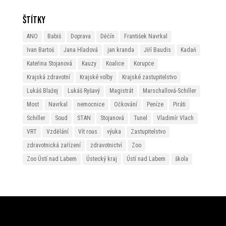
Štítky
ANO
Babiš
Doprava
Děčín
František Navrkal
Ivan Bartoš
Jana Hladová
jan kranda
Jiří Baudis
Kadaň
Kateřina Stojanová
Kauzy
Koalice
Korupce
Krajská zdravotní
Krajské volby
Krajské zastupitelstvo
Lukáš Blažej
Lukáš Ryšavý
Magistrát
Marschallová-Schiller
Most
Navrkal
nemocnice
Očkování
Peníze
Piráti
Schiller
Soud
STAN
Stojanová
Tunel
Vladimír Vlach
VRT
Vzdělání
Vít rous
výuka
Zastupitelstvo
zdravotnická zařízení
zdravotnictví
Zoo
Zoo Ústí nad Labem
Ústecký kraj
Ústí nad Labem
škola