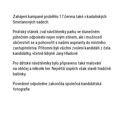
Zahájení kampaně proběhlo 17.června také v kadaňských
Smetanových sadech.
Pirátský stánek zval návštěvníky parku ve slunečném
pátečním odpoledni nejen svým stínem, ale i možností
občerstvit se a pohovořit s našimi aspiranty do místního
zastupitelstva. Přítomni byli všichni zvolení kandidáti z čela
kandidátky, včetně lídryně Jany Hladové.
Pro dětské návštěvníky bylo připraveno také malování
na obličej a několik her. Největší úspěch však slavili tradičně
balónky.
Povedené odpoledne zakončila společná kandidátská
fotografie.