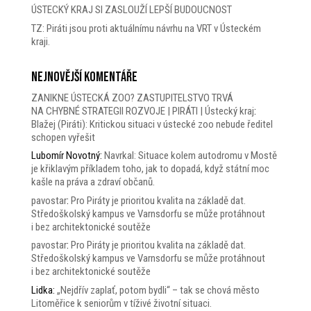
ÚSTECKÝ KRAJ SI ZASLOUŽÍ LEPŠÍ BUDOUCNOST
TZ: Piráti jsou proti aktuálnímu návrhu na VRT v Ústeckém
kraji.
Nejnovější komentáře
ZANIKNE ÚSTECKÁ ZOO? ZASTUPITELSTVO TRVÁ
NA CHYBNÉ STRATEGII ROZVOJE | PIRÁTI | Ústecký kraj
:
Blažej (Piráti): Kritickou situaci v ústecké zoo nebude ředitel
schopen vyřešit
Lubomír Novotný
:
Navrkal: Situace kolem autodromu v Mostě
je křiklavým příkladem toho, jak to dopadá, když státní moc
kašle na práva a zdraví občanů.
pavostar
:
Pro Piráty je prioritou kvalita na základě dat.
Středoškolský kampus ve Varnsdorfu se může protáhnout
i bez architektonické soutěže
pavostar
:
Pro Piráty je prioritou kvalita na základě dat.
Středoškolský kampus ve Varnsdorfu se může protáhnout
i bez architektonické soutěže
Lidka
:
„Nejdřív zaplať, potom bydli“ – tak se chová město
Litoměřice k seniorům v tíživé životní situaci.