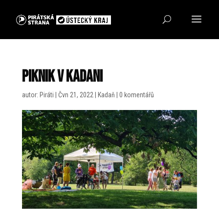
Piknik v Kadani
autor:
Piráti
|
Čvn 21, 2022
|
Kadaň
|
0 komentářů