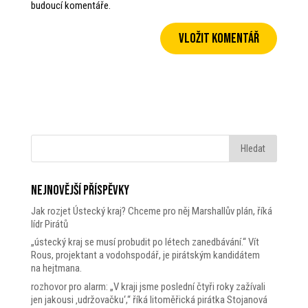
budoucí komentáře.
Nejnovější příspěvky
Jak rozjet Ústecký kraj? Chceme pro něj Marshallův plán, říká
lídr Pirátů
„ústecký kraj se musí probudit po létech zanedbávání.“ Vít
Rous, projektant a vodohspodář, je pirátským kandidátem
na hejtmana.
rozhovor pro alarm: „V kraji jsme poslední čtyři roky zažívali
jen jakousi ‚udržovačku‘,“ říká litoměřická pirátka Stojanová