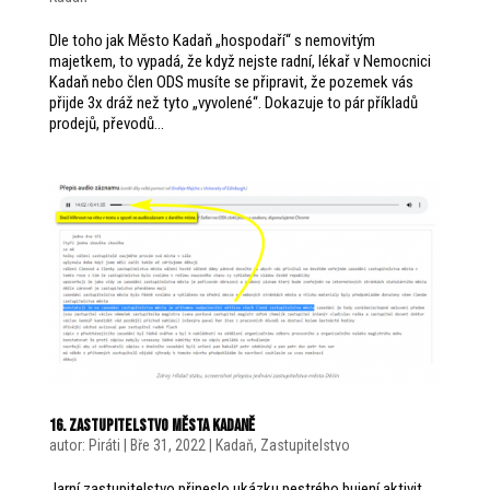
Dle toho jak Město Kadaň „hospodaří“ s nemovitým
majetkem, to vypadá, že když nejste radní, lékař v Nemocnici
Kadaň nebo člen ODS musíte se připravit, že pozemek vás
přijde 3x dráž než tyto „vyvolené“. Dokazuje to pár příkladů
prodejů, převodů...
16. zastupitelstvo města Kadaně
autor:
Piráti
|
Bře 31, 2022
|
Kadaň
,
Zastupitelstvo
Jarní zastupitelstvo přineslo ukázku pestrého bujení aktivit