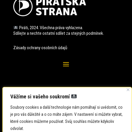
Piráti, 2024. Všechna práva vyhlazena.
Sdílejte a nechte ostatní sdílet za stejných
podmínek.
Zásady ochrany osobních údajů
Vážíme si vašeho soukromí
Soubory cookies a další technologie nám pomáhají si uvědomit, co
je pro vás důležité a o co máte zájem. V nastavení si můžete vybrat,
které cookies můžeme používat. Svůj souhlas můžete kdykoliv
odvolat.
Zadavatel: Česká pirátská strana