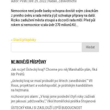
autor:
Piráti
|
Bře 29, 2022
|
Kadaň
,
Zdravotnictví
Nemocnice není podle banky schopna dostát svým závazkům
z prvního úvěru a rada města jí již schvaluje přípravy na další.
Riziko zadlužení města stoupá a dozorčí rada mlčí. Před půl
rokem si nemocnice vzala úvěr 270 milionů Kč...
« Starší příspěvky
Nejnovější příspěvky
Jak rozjet Ústecký kraj? Chceme pro něj Marshallův plán, říká
lídr Pirátů
„ústecký kraj se musí probudit po létech zanedbávání.“ Vít
Rous, projektant a vodohspodář, je pirátským kandidátem
na hejtmana.
rozhovor pro alarm: „V kraji jsme poslední čtyři roky zažívali
jen jakousi ‚udržovačku‘,“ říká litoměřická pirátka Stojanová
ÚSTECKÝ KRAJ SI ZASLOUŽÍ LEPŠÍ BUDOUCNOST