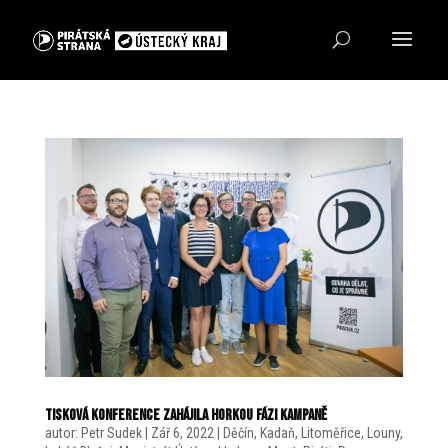
Tisková konference zahájila horkou fázi kampaně
autor:
Petr Sudek
|
Zář 6, 2022
|
Děčín
,
Kadaň
,
Litoměřice
,
Louny
,