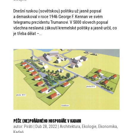
Dnešní ruskou (sovětskou) politiku už jasně popsal
a demaskoval v roce 1946 George F. Kennan ve svém
telegramu prezidentu Trumanovi. V 5000 slovech popsal
všechna neslavná zákoutí kremelské politiky a jasně určil, co
je třeba dělat –...
Péče (ne)pořádného hospodáře v Kadani
autor:
Piráti
|
Dub 28, 2022
|
Architektura
,
Ekologie
,
Ekonomika
,
Kadaň