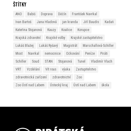
Štítky
ANO
Babiš
Doprava
Děčín
František Navrkal
Ivan Bartoš
Jana Hladová
jan kranda
Jiří Baudis
Kadaň
Kateřina Stojanová
Kauzy
Koalice
Korupce
Krajská zdravotní
Krajské volby
Krajské zastupitelstvo
Lukáš Blažej
Lukáš Ryšavý
Magistrát
Marschallová-Schiller
Most
Navrkal
nemocnice
Očkování
Peníze
Piráti
Schiller
Soud
STAN
Stojanová
Tunel
Vladimír Vlach
VRT
Vzdělání
Vít rous
výuka
Zastupitelstvo
zdravotnická zařízení
zdravotnictví
Zoo
Zoo Ústí nad Labem
Ústecký kraj
Ústí nad Labem
škola