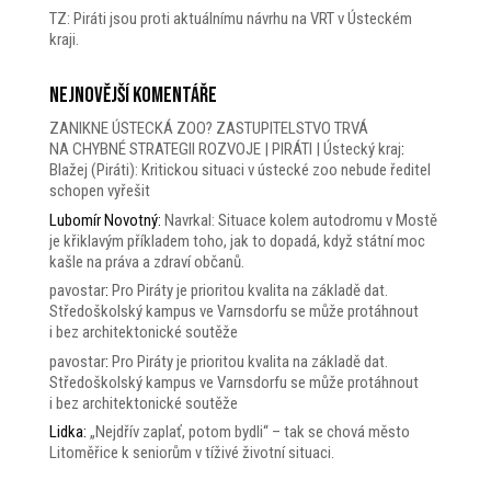
TZ: Piráti jsou proti aktuálnímu návrhu na VRT v Ústeckém
kraji.
Nejnovější komentáře
ZANIKNE ÚSTECKÁ ZOO? ZASTUPITELSTVO TRVÁ
NA CHYBNÉ STRATEGII ROZVOJE | PIRÁTI | Ústecký kraj
:
Blažej (Piráti): Kritickou situaci v ústecké zoo nebude ředitel
schopen vyřešit
Lubomír Novotný
:
Navrkal: Situace kolem autodromu v Mostě
je křiklavým příkladem toho, jak to dopadá, když státní moc
kašle na práva a zdraví občanů.
pavostar
:
Pro Piráty je prioritou kvalita na základě dat.
Středoškolský kampus ve Varnsdorfu se může protáhnout
i bez architektonické soutěže
pavostar
:
Pro Piráty je prioritou kvalita na základě dat.
Středoškolský kampus ve Varnsdorfu se může protáhnout
i bez architektonické soutěže
Lidka
:
„Nejdřív zaplať, potom bydli“ – tak se chová město
Litoměřice k seniorům v tíživé životní situaci.