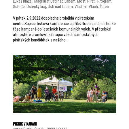
Lukáš Blažej
,
Magistrát Ústí nad Labem
,
Most
,
Piráti
,
Program
,
SuPiCe
,
Ústecký kraj
,
Ústí nad Labem
,
Vladimír Vlach
,
Žatec
V pátek 2.9.2022 dopoledne proběhla v pirátském
centru Supice tisková konference u příležitosti zahájení horké
fáze kampaně do letošních komunálních voleb. V přátelské
atmosféře promluvili zástupci všech samostatných
pirátských kandidátek z našeho...
Piknik v Kadani