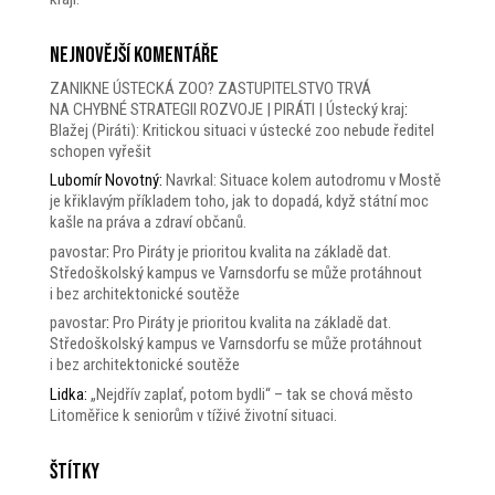
Nejnovější komentáře
ZANIKNE ÚSTECKÁ ZOO? ZASTUPITELSTVO TRVÁ
NA CHYBNÉ STRATEGII ROZVOJE | PIRÁTI | Ústecký kraj
:
Blažej (Piráti): Kritickou situaci v ústecké zoo nebude ředitel
schopen vyřešit
Lubomír Novotný
:
Navrkal: Situace kolem autodromu v Mostě
je křiklavým příkladem toho, jak to dopadá, když státní moc
kašle na práva a zdraví občanů.
pavostar
:
Pro Piráty je prioritou kvalita na základě dat.
Středoškolský kampus ve Varnsdorfu se může protáhnout
i bez architektonické soutěže
pavostar
:
Pro Piráty je prioritou kvalita na základě dat.
Středoškolský kampus ve Varnsdorfu se může protáhnout
i bez architektonické soutěže
Lidka
:
„Nejdřív zaplať, potom bydli“ – tak se chová město
Litoměřice k seniorům v tíživé životní situaci.
Štítky