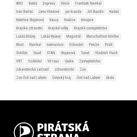
ANO
Babiš
Doprava
Děčín
František Navrkal
Ivan Bartoš
Jana Hladová
jan kranda
Jiří Baudis
Kadaň
Kateřina Stojanová
Kauzy
Koalice
Korupce
Krajská zdravotní
Krajské volby
Krajské zastupitelstvo
Lukáš Blažej
Lukáš Ryšavý
Magistrát
Marschallová-Schiller
Most
Navrkal
nemocnice
Očkování
Peníze
Piráti
Schiller
Soud
STAN
Stojanová
Tunel
Vladimír Vlach
VRT
Vzdělání
Vít rous
výuka
Zastupitelstvo
zdravotnická zařízení
zdravotnictví
Zoo
Zoo Ústí nad Labem
Ústecký kraj
Ústí nad Labem
škola