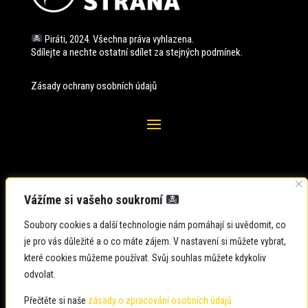
Piráti, 2024. Všechna práva vyhlazena.
Sdílejte a nechte ostatní sdílet za stejných
podmínek.
Zásady ochrany osobních údajů
Vážíme si vašeho soukromí
Soubory cookies a další technologie nám pomáhají si uvědomit, co
je pro vás důležité a o co máte zájem. V nastavení si můžete vybrat,
které cookies můžeme používat. Svůj souhlas můžete kdykoliv
odvolat.
Zadavatel: Česká pirátská strana
Zpracovatel: Česká pirátská strana
Přečtěte si naše
zásady o zpracování osobních údajů