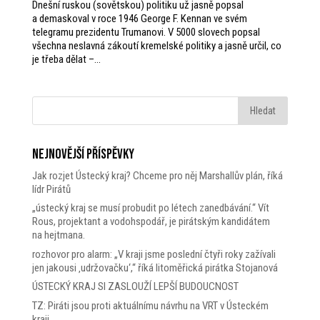
Dnešní ruskou (sovětskou) politiku už jasně popsal
a demaskoval v roce 1946 George F. Kennan ve svém
telegramu prezidentu Trumanovi. V 5000 slovech popsal
všechna neslavná zákoutí kremelské politiky a jasně určil, co
je třeba dělat –...
Nejnovější příspěvky
Jak rozjet Ústecký kraj? Chceme pro něj Marshallův plán, říká
lídr Pirátů
„ústecký kraj se musí probudit po létech zanedbávání.“ Vít
Rous, projektant a vodohspodář, je pirátským kandidátem
na hejtmana.
rozhovor pro alarm: „V kraji jsme poslední čtyři roky zažívali
jen jakousi ‚udržovačku‘,“ říká litoměřická pirátka Stojanová
ÚSTECKÝ KRAJ SI ZASLOUŽÍ LEPŠÍ BUDOUCNOST
TZ: Piráti jsou proti aktuálnímu návrhu na VRT v Ústeckém
kraji.