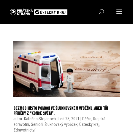
Bezmoc místo pomoci ve Šluknovském výběžku, aneb Tři
příběhy z “konce světa”.
autor:
Kateřina Stojanová
|
Led 23, 2021
|
Děčín
,
Krajská
zdravotní
,
Senioři
,
Šluknovský výběžek
,
Ústecký kraj
,
Zdravotnictví