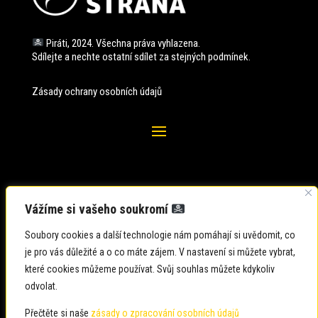
Piráti, 2024. Všechna práva vyhlazena.
Sdílejte a nechte ostatní sdílet za stejných
podmínek.
Zásady ochrany osobních údajů
Vážíme si vašeho soukromí
Soubory cookies a další technologie nám pomáhají si uvědomit, co
je pro vás důležité a o co máte zájem. V nastavení si můžete vybrat,
které cookies můžeme používat. Svůj souhlas můžete kdykoliv
odvolat.
Zadavatel: Česká pirátská strana
Zpracovatel: Česká pirátská strana
Přečtěte si naše
zásady o zpracování osobních údajů