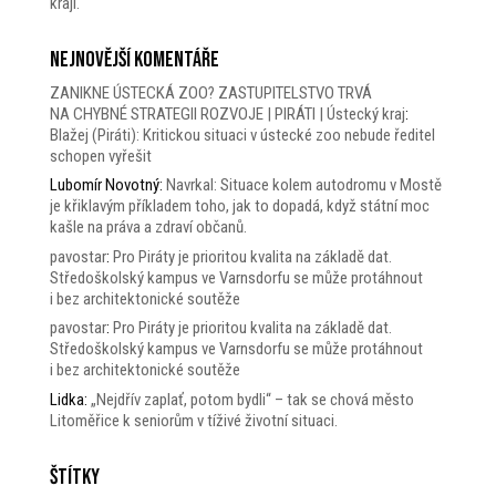
kraji.
Nejnovější komentáře
ZANIKNE ÚSTECKÁ ZOO? ZASTUPITELSTVO TRVÁ
NA CHYBNÉ STRATEGII ROZVOJE | PIRÁTI | Ústecký kraj
:
Blažej (Piráti): Kritickou situaci v ústecké zoo nebude ředitel
schopen vyřešit
Lubomír Novotný
:
Navrkal: Situace kolem autodromu v Mostě
je křiklavým příkladem toho, jak to dopadá, když státní moc
kašle na práva a zdraví občanů.
pavostar
:
Pro Piráty je prioritou kvalita na základě dat.
Středoškolský kampus ve Varnsdorfu se může protáhnout
i bez architektonické soutěže
pavostar
:
Pro Piráty je prioritou kvalita na základě dat.
Středoškolský kampus ve Varnsdorfu se může protáhnout
i bez architektonické soutěže
Lidka
:
„Nejdřív zaplať, potom bydli“ – tak se chová město
Litoměřice k seniorům v tíživé životní situaci.
Štítky