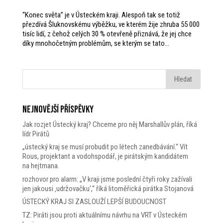
“Konec světa” je v Ústeckém kraji. Alespoň tak se totiž
přezdívá Šluknovskému výběžku, ve kterém žije zhruba 55 000
tisíc lidí, z čehož celých 30 % otevřeně přiznává, že jej chce
díky mnohočetným problémům, se kterým se tato...
Nejnovější příspěvky
Jak rozjet Ústecký kraj? Chceme pro něj Marshallův plán, říká
lídr Pirátů
„ústecký kraj se musí probudit po létech zanedbávání.“ Vít
Rous, projektant a vodohspodář, je pirátským kandidátem
na hejtmana.
rozhovor pro alarm: „V kraji jsme poslední čtyři roky zažívali
jen jakousi ‚udržovačku‘,“ říká litoměřická pirátka Stojanová
ÚSTECKÝ KRAJ SI ZASLOUŽÍ LEPŠÍ BUDOUCNOST
TZ: Piráti jsou proti aktuálnímu návrhu na VRT v Ústeckém