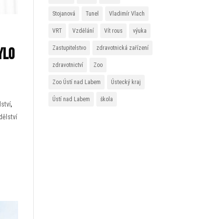
Stojanová
Tunel
Vladimír Vlach
VRT
Vzdělání
Vít rous
výuka
Zastupitelstvo
zdravotnická zařízení
ylo
zdravotnictví
Zoo
Zoo Ústí nad Labem
Ústecký kraj
Ústí nad Labem
škola
lství
,
ělství
ě