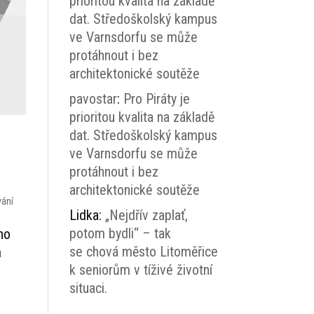
prioritou kvalita na základě
dat. Středoškolský kampus
ve Varnsdorfu se může
protáhnout i bez
architektonické soutěže
pavostar
:
Pro Piráty je
prioritou kvalita na základě
dat. Středoškolský kampus
ve Varnsdorfu se může
protáhnout i bez
architektonické soutěže
vání
Lidka
:
„Nejdřív zaplať,
potom bydli“ – tak
ho
se chová město Litoměřice
m
k seniorům v tíživé životní
situaci.