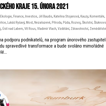
ckého kraje 15. února 2021
,
Ekologie
,
Finance
,
Investice
,
Jiří Baudis
,
Kateřina Stojanová
,
Kauzy
,
Komentáře
,
ěřice
,
Lukáš Ryšavý
,
Most
,
Nezařazené
,
Příroda
,
Půda
,
Rozvoj
,
Školství
,
Šluknovs
j
,
Ústí nad Labem
,
Vít Rous
,
Vladimír Vlach
,
Vzdělání
,
Zdravotnictví
,
Zemědělstv
 na podporu podnikatelů, na program únorového zastupitel
ondu spravedlivé transformace a bude svoláno mimořádné
lé...