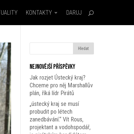
UALITY
KONTAKTY
DARUJ
Nejnovější příspěvky
Jak rozjet Ústecký kraj?
Chceme pro něj Marshallův
plán, říká lídr Pirátů
„ústecký kraj se musí
probudit po létech
zanedbávání.“ Vít Rous,
projektant a vodohspodář,