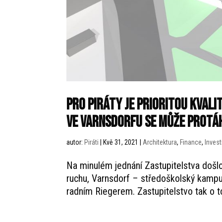
Pro Piráty je prioritou kval
ve Varnsdorfu se může protá
autor:
Piráti
|
Kvě 31, 2021
|
Architektura
,
Finance
,
Invest
Na minulém jednání Zastupitelstva došl
ruchu, Varnsdorf – středoškolský kampu
radním Riegerem. Zastupitelstvo tak o t