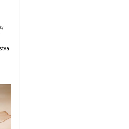
ký
í
stva