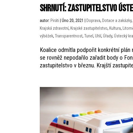
SHRNUTÍ: Zastupitelstvo Úste
autor:
Piráti
|
Úno 20, 2021
|
Doprava
,
Dotace a zakázky
Krajská zdravotní
,
Krajské zastupitelstvo
,
Kultura
,
Litom
výběžek
,
Transparentnost
,
Tunel
,
Uhlí
,
Úřady
,
Ústecký kra
Koalice odmítla podpořit konkrétní plán
se rovněž nepodařilo zařadit body o F
zastupitelstvo v březnu. Krajští zastupite