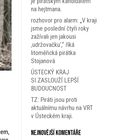
je pirátským kandidátem
na hejtmana.
rozhovor pro alarm: „V kraji
jsme poslední čtyři roky
zažívali jen jakousi
‚udržovačku‘,“ říká
litoměřická pirátka
Stojanová
ÚSTECKÝ KRAJ
SI ZASLOUŽÍ LEPŠÍ
BUDOUCNOST
TZ: Piráti jsou proti
aktuálnímu návrhu na VRT
ý
v Ústeckém kraji.
vem,
Nejnovější komentáře
raje