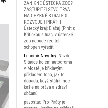
ZANIKNE ÚSTECKÁ ZOO?
ZASTUPITELSTVO TRVÁ
NA CHYBNÉ STRATEGII
ROZVOJE | PIRÁTI |
Ústecký kraj
:
Blažej (Piráti):
Kritickou situaci v ústecké
zoo nebude ředitel
schopen vyřešit
Lubomír Novotný
:
Navrkal:
Situace kolem autodromu
v Mostě je křiklavým
příkladem toho, jak to
dopadá, když státní moc
kašle na práva a zdraví
občanů.
pavostar
:
Pro Piráty je