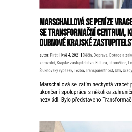
Marschallová se peníze vrace
se Transformační centrum, kr
dubnové krajské zastupitels
autor:
Piráti
|
Kvě 4, 2021
|
Děčín
,
Doprava
,
Dotace a zak
zdravotní
,
Krajské zastupitelstvo
,
Kultura
,
Litoměřice
,
L
Šluknovský výběžek
,
Těžba
,
Transparentnost
,
Uhlí
,
Úřad
Marschallová se zatím nechystá vracet pe
ukončení spolupráce s několika zahraničn
nezvládl. Bylo představeno Transformač