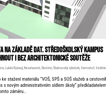
ita na základě dat. Středoškolský kampus
hnout i bez architektonické soutěže
ice
,
Lukáš Ryšavý
,
Nezařazené
,
Školství
,
Šluknovský výběžek
,
Varnsdorf
,
Vzdělá
o ke stažení materiálu “VOŠ, SPŠ a SOŠ služeb a cestovní
s s novým administrativním sídlem školy“ předkladatele
omto záměru...