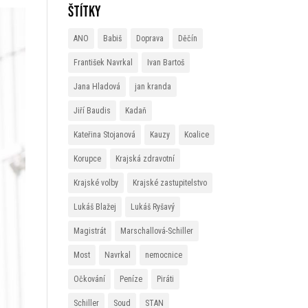
Štítky
ANO
Babiš
Doprava
Děčín
František Navrkal
Ivan Bartoš
Jana Hladová
jan kranda
Jiří Baudis
Kadaň
Kateřina Stojanová
Kauzy
Koalice
Korupce
Krajská zdravotní
Krajské volby
Krajské zastupitelstvo
Lukáš Blažej
Lukáš Ryšavý
Magistrát
Marschallová-Schiller
Most
Navrkal
nemocnice
Očkování
Peníze
Piráti
Schiller
Soud
STAN