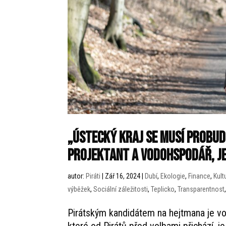
„ústecký kraj se musí probudi
projektant a vodohspodář, j
autor:
Piráti
|
Zář 16, 2024
|
Dubí
,
Ekologie
,
Finance
,
Kult
výběžek
,
Sociální záležitosti
,
Teplicko
,
Transparentnost
Pirátským kandidátem na hejtmana je vo
které od Pirátů před volbami přichází, j