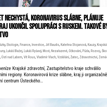
t nechystá, koronavirus slábne, plánuje
aj ukončil spolupráci s Ruskem. Takové b
tvo
ázky
,
Ekologie
,
Finance
,
Investice
,
Jiří Baudis
,
Kateřina Stojanová
,
Kauzy
,
Krajská
ouny
,
Lukáš Blažej
,
Lukáš Ryšavý
,
Most
,
Nezařazené
,
Očkování
,
Půda
,
Rozvoj
,
Ško
y
,
Ústí nad Labem
,
Vít Rous
,
Vladimír Vlach
,
Vzdělání
,
Žatec
,
Zdravotnictví
,
Zeměd
níze Krajské zdravotní, Zastupitelstvo kraje schválilo
ími regiony. Koronavirová krize slábne, kraj ji organizačn
ní centrum Ústeckého...