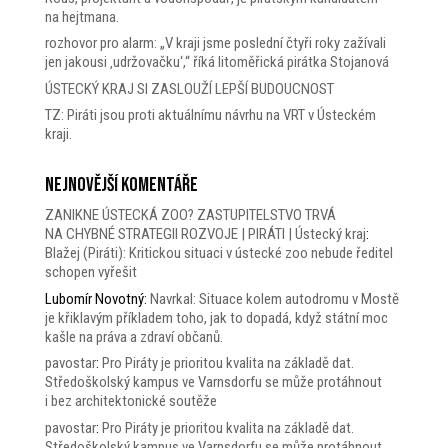
na hejtmana.
rozhovor pro alarm: „V kraji jsme poslední čtyři roky zažívali
jen jakousi ‚udržovačku‘,“ říká litoměřická pirátka Stojanová
ÚSTECKÝ KRAJ SI ZASLOUŽÍ LEPŠÍ BUDOUCNOST
TZ: Piráti jsou proti aktuálnímu návrhu na VRT v Ústeckém
kraji.
Nejnovější komentáře
ZANIKNE ÚSTECKÁ ZOO? ZASTUPITELSTVO TRVÁ
NA CHYBNÉ STRATEGII ROZVOJE | PIRÁTI | Ústecký kraj
:
Blažej (Piráti): Kritickou situaci v ústecké zoo nebude ředitel
schopen vyřešit
Lubomír Novotný
:
Navrkal: Situace kolem autodromu v Mostě
je křiklavým příkladem toho, jak to dopadá, když státní moc
kašle na práva a zdraví občanů.
pavostar
:
Pro Piráty je prioritou kvalita na základě dat.
Středoškolský kampus ve Varnsdorfu se může protáhnout
i bez architektonické soutěže
pavostar
:
Pro Piráty je prioritou kvalita na základě dat.
Středoškolský kampus ve Varnsdorfu se může protáhnout