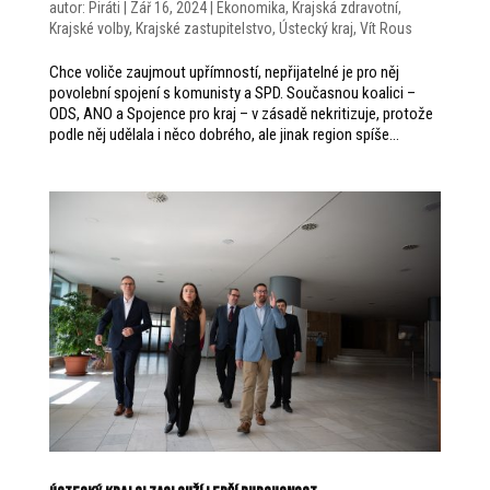
autor:
Piráti
|
Zář 16, 2024
|
Ekonomika
,
Krajská zdravotní
,
Krajské volby
,
Krajské zastupitelstvo
,
Ústecký kraj
,
Vít Rous
Chce voliče zaujmout upřímností, nepřijatelné je pro něj
povolební spojení s komunisty a SPD. Současnou koalici –
ODS, ANO a Spojence pro kraj – v zásadě nekritizuje, protože
podle něj udělala i něco dobrého, ale jinak region spíše...