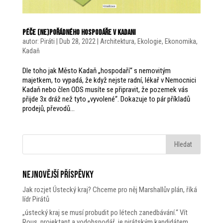
Péče (ne)pořádného hospodáře v Kadani
autor:
Piráti
|
Dub 28, 2022
|
Architektura
,
Ekologie
,
Ekonomika
,
Kadaň
Dle toho jak Město Kadaň „hospodaří“ s nemovitým
majetkem, to vypadá, že když nejste radní, lékař v Nemocnici
Kadaň nebo člen ODS musíte se připravit, že pozemek vás
přijde 3x dráž než tyto „vyvolené“. Dokazuje to pár příkladů
prodejů, převodů...
Nejnovější příspěvky
Jak rozjet Ústecký kraj? Chceme pro něj Marshallův plán, říká
lídr Pirátů
„ústecký kraj se musí probudit po létech zanedbávání.“ Vít
Rous, projektant a vodohspodář, je pirátským kandidátem