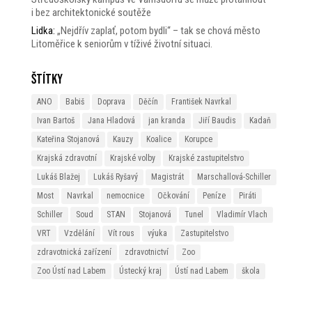
i bez architektonické soutěže
Lidka
:
„Nejdřív zaplať, potom bydli“ – tak se chová město
Litoměřice k seniorům v tíživé životní situaci.
Štítky
ANO
Babiš
Doprava
Děčín
František Navrkal
Ivan Bartoš
Jana Hladová
jan kranda
Jiří Baudis
Kadaň
Kateřina Stojanová
Kauzy
Koalice
Korupce
Krajská zdravotní
Krajské volby
Krajské zastupitelstvo
Lukáš Blažej
Lukáš Ryšavý
Magistrát
Marschallová-Schiller
Most
Navrkal
nemocnice
Očkování
Peníze
Piráti
Schiller
Soud
STAN
Stojanová
Tunel
Vladimír Vlach
VRT
Vzdělání
Vít rous
výuka
Zastupitelstvo
zdravotnická zařízení
zdravotnictví
Zoo
Zoo Ústí nad Labem
Ústecký kraj
Ústí nad Labem
škola