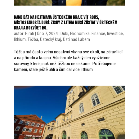
Kandidát na hejtmana Ústeckého kraje Vít Rous,
místostarosta Dubí: Zisky z lithia musí zůstat v Ústeckém
kraji a rozvíjet ho.
autor:
Piráti
|
Úno 7, 2024
|
Dubí
,
Ekonomika
,
Finance
,
Investice
,
lithium
,
Těžba
,
Ústecký kraj
,
Ústí nad Labem
Těžba má často velmi negativní vliv na své okolí, na zdraví lidí
a na přírodu a krajinu. Všichni ale každý den využíváme
suroviny, které jinak než těžbou nezískáme. Potřebujeme
kamení, stále ještě uhlí a čím dál více lithium....