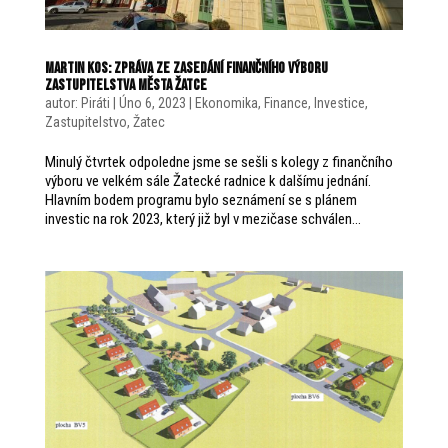
Martin Kos: Zpráva ze zasedání Finančního výboru
zastupitelstva města Žatce
autor:
Piráti
|
Úno 6, 2023
|
Ekonomika
,
Finance
,
Investice
,
Zastupitelstvo
,
Žatec
Minulý čtvrtek odpoledne jsme se sešli s kolegy z finančního
výboru ve velkém sále Žatecké radnice k dalšímu jednání.
Hlavním bodem programu bylo seznámení se s plánem
investic na rok 2023, který již byl v mezičase schválen...