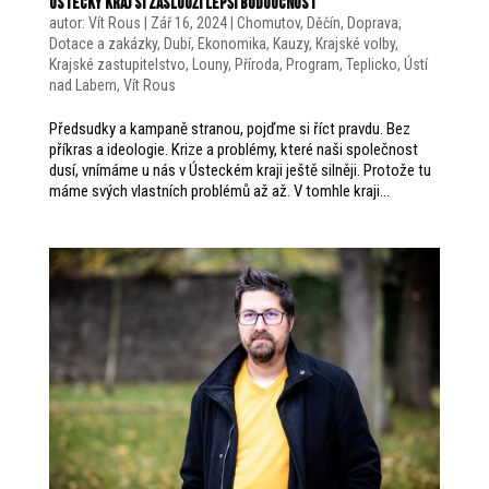
ÚSTECKÝ KRAJ SI ZASLOUŽÍ LEPŠÍ BUDOUCNOST
autor:
Vít Rous
|
Zář 16, 2024
|
Chomutov
,
Děčín
,
Doprava
,
Dotace a zakázky
,
Dubí
,
Ekonomika
,
Kauzy
,
Krajské volby
,
Krajské zastupitelstvo
,
Louny
,
Příroda
,
Program
,
Teplicko
,
Ústí
nad Labem
,
Vít Rous
Předsudky a kampaně stranou, pojďme si říct pravdu. Bez
příkras a ideologie. Krize a problémy, které naši společnost
dusí, vnímáme u nás v Ústeckém kraji ještě silněji. Protože tu
máme svých vlastních problémů až až. V tomhle kraji...