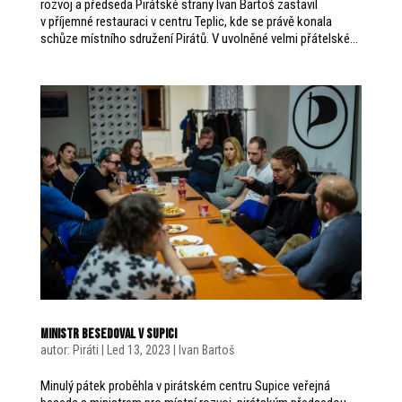
rozvoj a předseda Pirátské strany Ivan Bartoš zastavil
v příjemné restauraci v centru Teplic, kde se právě konala
schůze místního sdružení Pirátů. V uvolněné velmi přátelské...
Ministr besedoval v Supici
autor:
Piráti
|
Led 13, 2023
|
Ivan Bartoš
Minulý pátek proběhla v pirátském centru Supice veřejná