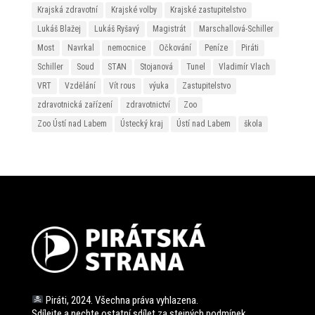
Krajská zdravotní
Krajské volby
Krajské zastupitelstvo
Lukáš Blažej
Lukáš Ryšavý
Magistrát
Marschallová-Schiller
Most
Navrkal
nemocnice
Očkování
Peníze
Piráti
Schiller
Soud
STAN
Stojanová
Tunel
Vladimír Vlach
VRT
Vzdělání
Vít rous
výuka
Zastupitelstvo
zdravotnická zařízení
zdravotnictví
Zoo
Zoo Ústí nad Labem
Ústecký kraj
Ústí nad Labem
škola
Piráti, 2024. Všechna práva vyhlazena.
Sdílejte a nechte ostatní sdílet za stejných
podmínek.