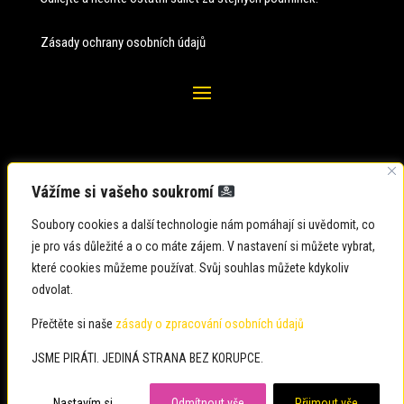
Zásady ochrany osobních údajů
Vážíme si vašeho soukromí
Soubory cookies a další technologie nám pomáhají si uvědomit, co
je pro vás důležité a o co máte zájem. V nastavení si můžete vybrat,
které cookies můžeme používat. Svůj souhlas můžete kdykoliv
odvolat.
Zadavatel: Česká pirátská strana
Zpracovatel: Česká pirátská strana
Přečtěte si naše
zásady o zpracování osobních údajů
Občané: usteckykraj@pirati.cz
JSME PIRÁTI. JEDINÁ STRANA BEZ KORUPCE.
Média: usteckykraj@pirati.cz
Nastavím si...
Odmítnout vše
Přijmout vše