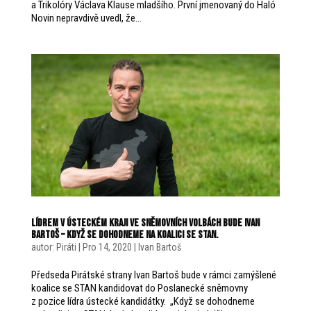
a Trikolóry Václava Klause mladšího. První jmenovaný do Haló
Novin nepravdivě uvedl, že...
Lídrem v Ústeckém kraji ve Sněmovních volbách bude Ivan
Bartoš – když se dohodneme na koalici se STAN.
autor:
Piráti
|
Pro 14, 2020
|
Ivan Bartoš
Předseda Pirátské strany Ivan Bartoš bude v rámci zamýšlené
koalice se STAN kandidovat do Poslanecké sněmovny
z pozice lídra ústecké kandidátky. „Když se dohodneme