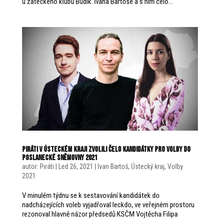
u žateckého klubu Budík. Ivana Bartoše a s ním čelo...
Piráti v Ústeckém kraji zvolili čelo kandidátky pro volby do
Poslanecké sněmovny 2021
autor:
Piráti
|
Led 26, 2021
|
Ivan Bartoš
,
Ústecký kraj
,
Volby
2021
V minulém týdnu se k sestavování kandidátek do
nadcházejících voleb vyjadřoval leckdo, ve veřejném prostoru
rezonoval hlavně názor předsedů KSČM Vojtěcha Filipa