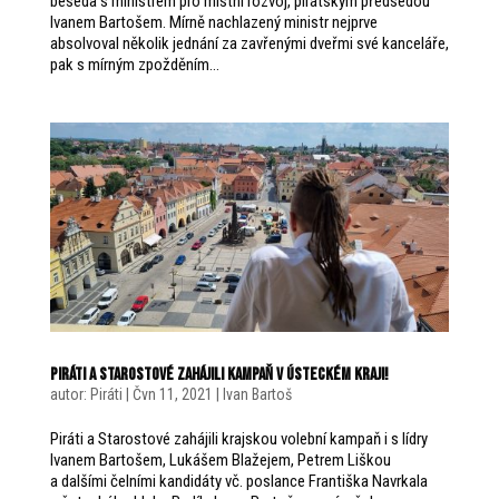
beseda s ministrem pro místní rozvoj, pirátským předsedou
Ivanem Bartošem. Mírně nachlazený ministr nejprve
absolvoval několik jednání za zavřenými dveřmi své kanceláře,
pak s mírným zpožděním...
PIRÁTI A STAROSTOVÉ ZAHÁJILI KAMPAŇ V ÚSTECKÉM KRAJI!
autor:
Piráti
|
Čvn 11, 2021
|
Ivan Bartoš
Piráti a Starostové zahájili krajskou volební kampaň i s lídry
Ivanem Bartošem, Lukášem Blažejem, Petrem Liškou
a dalšími čelními kandidáty vč. poslance Františka Navrkala