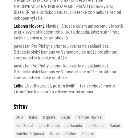
ZANIKNE ÚSTECKÁ ZOO? ZASTUPITELSTVO TRVÁ
NA CHYBNÉ STRATEGII ROZVOJE | PIRÁTI | Ústecký kraj
:
Blažej (Piráti): Kritickou situaci v ústecké zoo nebude ředitel
schopen vyřešit
Lubomír Novotný
:
Navrkal: Situace kolem autodromu v Mostě
je křiklavým příkladem toho, jak to dopadá, když státní moc
kašle na práva a zdraví občanů.
pavostar
:
Pro Piráty je prioritou kvalita na základě dat.
Středoškolský kampus ve Varnsdorfu se může protáhnout
i bez architektonické soutěže
pavostar
:
Pro Piráty je prioritou kvalita na základě dat.
Středoškolský kampus ve Varnsdorfu se může protáhnout
i bez architektonické soutěže
Lidka
:
„Nejdřív zaplať, potom bydli“ – tak se chová město
Litoměřice k seniorům v tíživé životní situaci.
Štítky
ANO
Babiš
Doprava
Děčín
František Navrkal
Ivan Bartoš
Jana Hladová
jan kranda
Jiří Baudis
Kadaň
Kateřina Stojanová
Kauzy
Koalice
Korupce