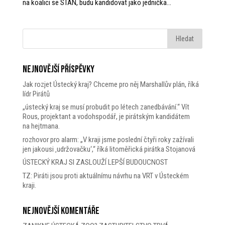
na koalici se STAN, budu kandidovat jako jednička...
Nejnovější příspěvky
Jak rozjet Ústecký kraj? Chceme pro něj Marshallův plán, říká
lídr Pirátů
„ústecký kraj se musí probudit po létech zanedbávání.“ Vít
Rous, projektant a vodohspodář, je pirátským kandidátem
na hejtmana.
rozhovor pro alarm: „V kraji jsme poslední čtyři roky zažívali
jen jakousi ‚udržovačku‘,“ říká litoměřická pirátka Stojanová
ÚSTECKÝ KRAJ SI ZASLOUŽÍ LEPŠÍ BUDOUCNOST
TZ: Piráti jsou proti aktuálnímu návrhu na VRT v Ústeckém
kraji.
Nejnovější komentáře