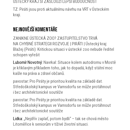
ÚSTECKÝ KRAJ SI ZASLOUŽÍ LEPŠÍ BUDOUCNOST
TZ: Piráti jsou proti aktuálnímu návrhu na VRT v Ústeckém
kraji.
Nejnovější komentáře
ZANIKNE ÚSTECKÁ ZOO? ZASTUPITELSTVO TRVÁ
NA CHYBNÉ STRATEGII ROZVOJE | PIRÁTI | Ústecký kraj
:
Blažej (Piráti): Kritickou situaci v ústecké zoo nebude ředitel
schopen vyřešit
Lubomír Novotný
:
Navrkal: Situace kolem autodromu v Mostě
je křiklavým příkladem toho, jak to dopadá, když státní moc
kašle na práva a zdraví občanů.
pavostar
:
Pro Piráty je prioritou kvalita na základě dat.
Středoškolský kampus ve Varnsdorfu se může protáhnout
i bez architektonické soutěže
pavostar
:
Pro Piráty je prioritou kvalita na základě dat.
Středoškolský kampus ve Varnsdorfu se může protáhnout
i bez architektonické soutěže
Lidka
:
„Nejdřív zaplať, potom bydli“ – tak se chová město
Litoměřice k seniorům v tíživé životní situaci.