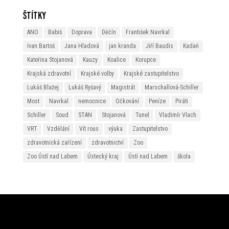
Štítky
ANO
Babiš
Doprava
Děčín
František Navrkal
Ivan Bartoš
Jana Hladová
jan kranda
Jiří Baudis
Kadaň
Kateřina Stojanová
Kauzy
Koalice
Korupce
Krajská zdravotní
Krajské volby
Krajské zastupitelstvo
Lukáš Blažej
Lukáš Ryšavý
Magistrát
Marschallová-Schiller
Most
Navrkal
nemocnice
Očkování
Peníze
Piráti
Schiller
Soud
STAN
Stojanová
Tunel
Vladimír Vlach
VRT
Vzdělání
Vít rous
výuka
Zastupitelstvo
zdravotnická zařízení
zdravotnictví
Zoo
Zoo Ústí nad Labem
Ústecký kraj
Ústí nad Labem
škola