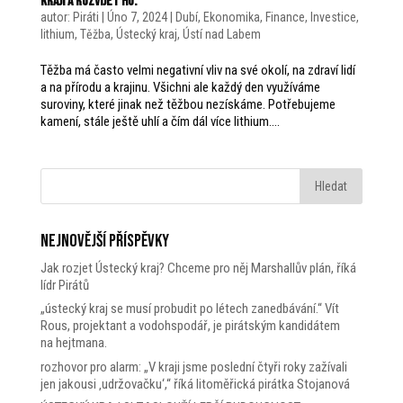
kraji a rozvíjet ho.
autor:
Piráti
|
Úno 7, 2024
|
Dubí
,
Ekonomika
,
Finance
,
Investice
,
lithium
,
Těžba
,
Ústecký kraj
,
Ústí nad Labem
Těžba má často velmi negativní vliv na své okolí, na zdraví lidí
a na přírodu a krajinu. Všichni ale každý den využíváme
suroviny, které jinak než těžbou nezískáme. Potřebujeme
kamení, stále ještě uhlí a čím dál více lithium....
Nejnovější příspěvky
Jak rozjet Ústecký kraj? Chceme pro něj Marshallův plán, říká
lídr Pirátů
„ústecký kraj se musí probudit po létech zanedbávání.“ Vít
Rous, projektant a vodohspodář, je pirátským kandidátem
na hejtmana.
rozhovor pro alarm: „V kraji jsme poslední čtyři roky zažívali
jen jakousi ‚udržovačku‘,“ říká litoměřická pirátka Stojanová