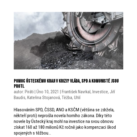
Pomoc Ústeckému kraji v krizi? Vláda, SPD a komunisté jsou
proti.
autor:
Piráti
|
Úno 10, 2021
|
František Navrkal
,
Investice
,
Jiří
Baudis
,
Kateřina Stojanová
,
Těžba
,
Uhlí
Hlasováním SPD, ČSSD, ANO a KSČM (většina se zdržela,
někteří proti) neprošla novela horního zákona. Díky této
novele by Ústecký kraj mohl na investice na svou obnovu
získat 160 až 180 milionů Kč ročně jako kompenzaci škod
spojených s těžbou...