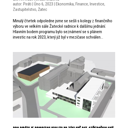
autor:
Piráti
|
Úno 6, 2023
|
Ekonomika
,
Finance
,
Investice
,
Zastupitelstvo
,
Žatec
Minulý čtvrtek odpoledne jsme se sešli s kolegy z finančního
výboru ve velkém sále Žatecké radnice k dalšímu jednání.
Hlavním bodem programu bylo seznámení se s plánem
investic na rok 2023, který již byl v mezičase schválen...