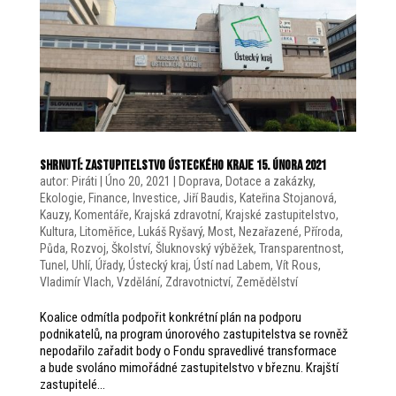
SHRNUTÍ: Zastupitelstvo Ústeckého kraje 15. února 2021
autor:
Piráti
|
Úno 20, 2021
|
Doprava
,
Dotace a zakázky
,
Ekologie
,
Finance
,
Investice
,
Jiří Baudis
,
Kateřina Stojanová
,
Kauzy
,
Komentáře
,
Krajská zdravotní
,
Krajské zastupitelstvo
,
Kultura
,
Litoměřice
,
Lukáš Ryšavý
,
Most
,
Nezařazené
,
Příroda
,
Půda
,
Rozvoj
,
Školství
,
Šluknovský výběžek
,
Transparentnost
,
Tunel
,
Uhlí
,
Úřady
,
Ústecký kraj
,
Ústí nad Labem
,
Vít Rous
,
Vladimír Vlach
,
Vzdělání
,
Zdravotnictví
,
Zemědělství
Koalice odmítla podpořit konkrétní plán na podporu
podnikatelů, na program únorového zastupitelstva se rovněž
nepodařilo zařadit body o Fondu spravedlivé transformace
a bude svoláno mimořádné zastupitelstvo v březnu. Krajští
zastupitelé...