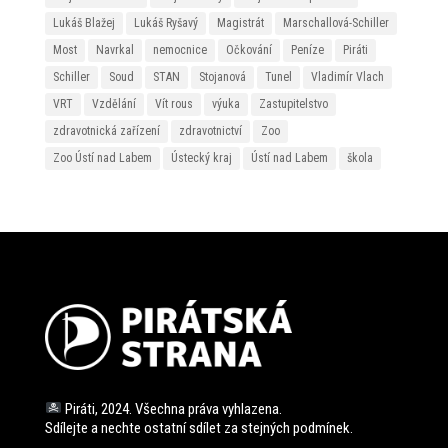
Lukáš Blažej
Lukáš Ryšavý
Magistrát
Marschallová-Schiller
Most
Navrkal
nemocnice
Očkování
Peníze
Piráti
Schiller
Soud
STAN
Stojanová
Tunel
Vladimír Vlach
VRT
Vzdělání
Vít rous
výuka
Zastupitelstvo
zdravotnická zařízení
zdravotnictví
Zoo
Zoo Ústí nad Labem
Ústecký kraj
Ústí nad Labem
škola
Piráti, 2024. Všechna práva vyhlazena.
Sdílejte a nechte ostatní sdílet za stejných
podmínek.