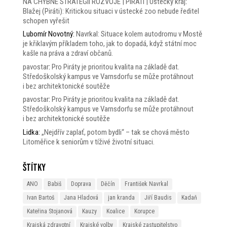
NA CHYBNÉ STRATEGII ROZVOJE | PIRÁTI | Ústecký kraj
:
Blažej (Piráti): Kritickou situaci v ústecké zoo nebude ředitel
schopen vyřešit
Lubomír Novotný
:
Navrkal: Situace kolem autodromu v Mostě
je křiklavým příkladem toho, jak to dopadá, když státní moc
kašle na práva a zdraví občanů.
pavostar
:
Pro Piráty je prioritou kvalita na základě dat.
Středoškolský kampus ve Varnsdorfu se může protáhnout
i bez architektonické soutěže
pavostar
:
Pro Piráty je prioritou kvalita na základě dat.
Středoškolský kampus ve Varnsdorfu se může protáhnout
i bez architektonické soutěže
Lidka
:
„Nejdřív zaplať, potom bydli“ – tak se chová město
Litoměřice k seniorům v tíživé životní situaci.
Štítky
ANO
Babiš
Doprava
Děčín
František Navrkal
Ivan Bartoš
Jana Hladová
jan kranda
Jiří Baudis
Kadaň
Kateřina Stojanová
Kauzy
Koalice
Korupce
Krajská zdravotní
Krajské volby
Krajské zastupitelstvo