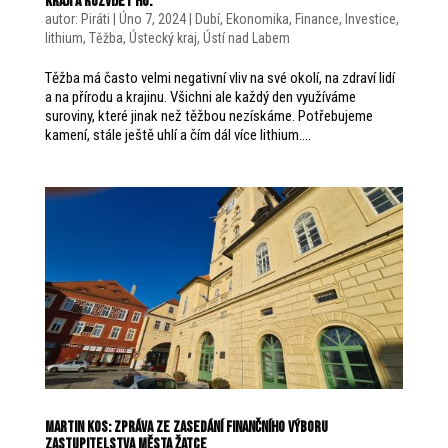
kraji a rozvíjet ho.
autor:
Piráti
|
Úno 7, 2024
|
Dubí
,
Ekonomika
,
Finance
,
Investice
,
lithium
,
Těžba
,
Ústecký kraj
,
Ústí nad Labem
Těžba má často velmi negativní vliv na své okolí, na zdraví lidí
a na přírodu a krajinu. Všichni ale každý den využíváme
suroviny, které jinak než těžbou nezískáme. Potřebujeme
kamení, stále ještě uhlí a čím dál více lithium....
Martin Kos: Zpráva ze zasedání Finančního výboru
zastupitelstva města Žatce