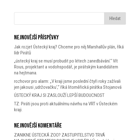
Nejnovější příspěvky
Jak rozjet Ústecký kraj? Chceme pro něj Marshallův plán, říká
lídr Pirátů
„ústecký kraj se musí probudit po létech zanedbávání.“ Vít
Rous, projektant a vodohspodář, je pirátským kandidátem
na hejtmana.
rozhovor pro alarm: „V kraji jsme poslední čtyři roky zažívali
jen jakousi ‚udržovačku‘,“ říká litoměřická pirátka Stojanová
ÚSTECKÝ KRAJ SI ZASLOUŽÍ LEPŠÍ BUDOUCNOST
TZ: Piráti jsou proti aktuálnímu návrhu na VRT v Ústeckém
kraji.
Nejnovější komentáře
ZANIKNE ÚSTECKÁ ZOO? ZASTUPITELSTVO TRVÁ