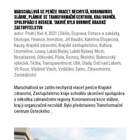
Marschallová se peníze vracet nechystá, koronavirus
slábne, plánuje se Transformační centrum, kraj ukončil
spolupráci s Ruskem. Takové bylo dubnové krajské
zastupitelstvo
autor:
Piráti
|
Kvě 4, 2021
|
Děčín
,
Doprava
,
Dotace a zakázky
,
Ekologie
,
Finance
,
Investice
,
Jiří Baudis
,
Kateřina Stojanová
,
Kauzy
,
Krajská zdravotní
,
Krajské zastupitelstvo
,
Kultura
,
Litoměřice
,
Louny
,
Lukáš Blažej
,
Lukáš Ryšavý
,
Most
,
Nezařazené
,
Očkování
,
Půda
,
Rozvoj
,
Školství
,
Šluknovský
výběžek
,
Těžba
,
Transparentnost
,
Uhlí
,
Úřady
,
Ústí nad Labem
,
Vít Rous
,
Vladimír Vlach
,
Vzdělání
,
Žatec
,
Zdravotnictví
,
Zemědělství
Marschallová se zatím nechystá vracet peníze Krajské
zdravotní, Zastupitelstvo kraje schválilo ukončení spolupráce
s několika zahraničními regiony. Koronavirová krize slábne,
kraj ji organizačně nezvládl. Bylo představeno Transformační
centrum Ústeckého...