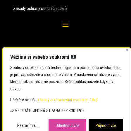
Zásady ochrany osobních údajů
Vážíme si vašeho soukromí
Soubory cookies a další technologie nám pomáhají si uvědomit, co
je pro vás důležité a o co máte zájem. V nastavení si můžete vybrat,
které cookies můžeme používat. Svůj souhlas můžete kdykoliv
odvolat.
Zadavatel: Česká pirátská strana
Zpracovatel: Česká pirátská strana
Přečtěte si naše
zásady o zpracování osobních údajů
Občané: usteckykraj@pirati.cz
JSME PIRÁTI. JEDINÁ STRANA BEZ KORUPCE.
Média: usteckykraj@pirati.cz
Nastavím si...
Odmítnout vše
Přijmout vše