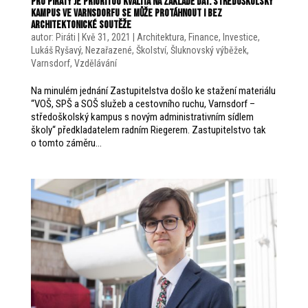
Pro Piráty je prioritou kvalita na základě dat. Středoškolský
kampus ve Varnsdorfu se může protáhnout i bez
architektonické soutěže
autor:
Piráti
|
Kvě 31, 2021
|
Architektura
,
Finance
,
Investice
,
Lukáš Ryšavý
,
Nezařazené
,
Školství
,
Šluknovský výběžek
,
Varnsdorf
,
Vzdělávání
Na minulém jednání Zastupitelstva došlo ke stažení materiálu
“VOŠ, SPŠ a SOŠ služeb a cestovního ruchu, Varnsdorf –
středoškolský kampus s novým administrativním sídlem
školy“ předkladatelem radním Riegerem. Zastupitelstvo tak
o tomto záměru...