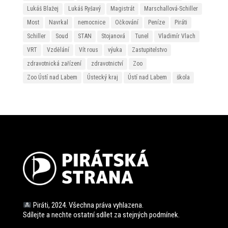
Lukáš Blažej
Lukáš Ryšavý
Magistrát
Marschallová-Schiller
Most
Navrkal
nemocnice
Očkování
Peníze
Piráti
Schiller
Soud
STAN
Stojanová
Tunel
Vladimír Vlach
VRT
Vzdělání
Vít rous
výuka
Zastupitelstvo
zdravotnická zařízení
zdravotnictví
Zoo
Zoo Ústí nad Labem
Ústecký kraj
Ústí nad Labem
škola
Piráti, 2024. Všechna práva vyhlazena.
Sdílejte a nechte ostatní sdílet za stejných
podmínek.