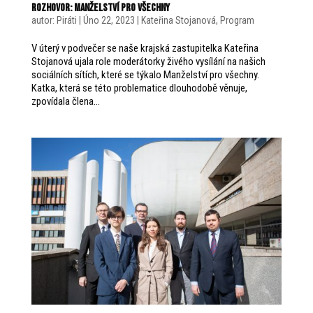
ROZHOVOR: MANŽELSTVÍ PRO VŠECHNY
autor:
Piráti
|
Úno 22, 2023
|
Kateřina Stojanová
,
Program
V úterý v podvečer se naše krajská zastupitelka Kateřina
Stojanová ujala role moderátorky živého vysílání na našich
sociálních sítích, které se týkalo Manželství pro všechny.
Katka, která se této problematice dlouhodobě věnuje,
zpovídala člena...