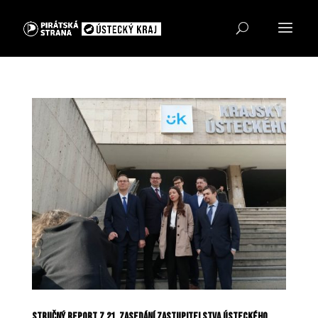
Stručný report z 21. zasedání Zastupitelstva Ústeckého