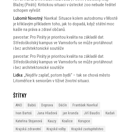
Blažej (Piráti): Kritickou situaci v ústecké zoo nebude ředitel
schopen vyřešit
Lubomír Novotný
:
Navrkal: Situace kolem autodromu v Mostě
je křiklavým příkladem toho, jak to dopadá, když státní moc
kašle na práva a zdraví občanů.
pavostar
:
Pro Piráty je prioritou kvalita na základě dat.
Středoškolský kampus ve Varnsdorfu se může protáhnout
i bez architektonické soutěže
pavostar
:
Pro Piráty je prioritou kvalita na základě dat.
Středoškolský kampus ve Varnsdorfu se může protáhnout
i bez architektonické soutěže
Lidka
:
„Nejdřív zaplať, potom bydli“ – tak se chová město
Litoměřice k seniorům v tíživé životní situaci.
Štítky
ANO
Babiš
Doprava
Děčín
František Navrkal
Ivan Bartoš
Jana Hladová
jan kranda
Jiří Baudis
Kadaň
Kateřina Stojanová
Kauzy
Koalice
Korupce
Krajská zdravotní
Krajské volby
Krajské zastupitelstvo