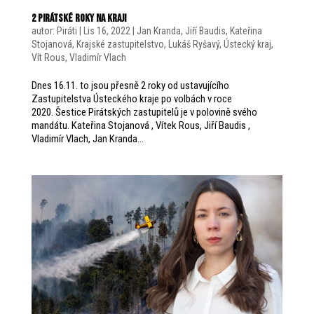
2 pirátské roky na kraji
autor:
Piráti
|
Lis 16, 2022
|
Jan Kranda
,
Jiří Baudis
,
Kateřina
Stojanová
,
Krajské zastupitelstvo
,
Lukáš Ryšavý
,
Ústecký kraj
,
Vít Rous
,
Vladimír Vlach
Dnes 16.11. to jsou přesně 2 roky od ustavujícího
Zastupitelstva Ústeckého kraje po volbách v roce
2020. Šestice Pirátských zastupitelů je v polovině svého
mandátu. Kateřina Stojanová , Vítek Rous, Jiří Baudis ,
Vladimír Vlach, Jan Kranda...