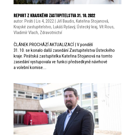
Report z krajského zastupitelstva 31. 10. 2022
autor:
Piráti
|
Lis 4, 2022
|
Jiří Baudis
,
Kateřina Stojanová
,
Krajské zastupitelstvo
,
Lukáš Ryšavý
,
Ústecký kraj
,
Vít Rous
,
Vladimír Vlach
,
Zdravotnictví
ČLÁNEK PROCHÁZÍ AKTUALIZACÍ | V pondělí
31. 10. se konalo další zasedání Zastupitelstva Ústeckého
kraje. Pirátská zastupitelka Kateřina Stojanová na tomto
zasedání vystupovala ve funkci předsedkyně návrhové
a volební komise....