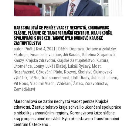
Marschallová se peníze vracet nechystá, koronavirus
slábne, plánuje se Transformační centrum, kraj ukončil
spolupráci s Ruskem. Takové bylo dubnové krajské
zastupitelstvo
autor:
Piráti
|
Kvě 4, 2021
|
Děčín
,
Doprava
,
Dotace a zakázky
,
Ekologie
,
Finance
,
Investice
,
Jiří Baudis
,
Kateřina Stojanová
,
Kauzy
,
Krajská zdravotní
,
Krajské zastupitelstvo
,
Kultura
,
Litoměřice
,
Louny
,
Lukáš Blažej
,
Lukáš Ryšavý
,
Most
,
Nezařazené
,
Očkování
,
Půda
,
Rozvoj
,
Školství
,
Šluknovský
výběžek
,
Těžba
,
Transparentnost
,
Uhlí
,
Úřady
,
Ústí nad Labem
,
Vít Rous
,
Vladimír Vlach
,
Vzdělání
,
Žatec
,
Zdravotnictví
,
Zemědělství
Marschallová se zatím nechystá vracet peníze Krajské
zdravotní, Zastupitelstvo kraje schválilo ukončení spolupráce
s několika zahraničními regiony. Koronavirová krize slábne,
kraj ji organizačně nezvládl. Bylo představeno Transformační
centrum Ústeckého...