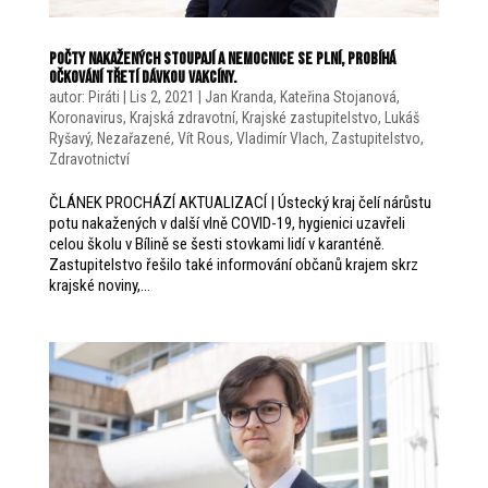
Počty nakažených stoupají a nemocnice se plní, probíhá
očkování třetí dávkou vakcíny.
autor:
Piráti
|
Lis 2, 2021
|
Jan Kranda
,
Kateřina Stojanová
,
Koronavirus
,
Krajská zdravotní
,
Krajské zastupitelstvo
,
Lukáš
Ryšavý
,
Nezařazené
,
Vít Rous
,
Vladimír Vlach
,
Zastupitelstvo
,
Zdravotnictví
ČLÁNEK PROCHÁZÍ AKTUALIZACÍ | Ústecký kraj čelí nárůstu
potu nakažených v další vlně COVID-19, hygienici uzavřeli
celou školu v Bílině se šesti stovkami lidí v karanténě.
Zastupitelstvo řešilo také informování občanů krajem skrz
krajské noviny,...