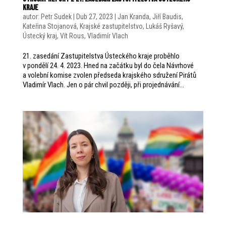
kraje
autor:
Petr Sudek
|
Dub 27, 2023
|
Jan Kranda
,
Jiří Baudis
,
Kateřina Stojanová
,
Krajské zastupitelstvo
,
Lukáš Ryšavý
,
Ústecký kraj
,
Vít Rous
,
Vladimír Vlach
21. zasedání Zastupitelstva Ústeckého kraje proběhlo
v pondělí 24. 4. 2023. Hned na začátku byl do čela Návrhové
a volební komise zvolen předseda krajského sdružení Pirátů
Vladimír Vlach. Jen o pár chvil později, při projednávání...