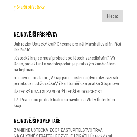
« Starší příspěvky
Nejnovější příspěvky
Jak rozjet Ústecký kraj? Chceme pro něj Marshallův plán, říká
lídr Pirátů
„ústecký kraj se musí probudit po létech zanedbávání.“ Vít
Rous, projektant a vodohspodář, je pirátským kandidátem
na hejtmana.
rozhovor pro alarm: „V kraji jsme poslední čtyři roky zažívali
jen jakousi ‚udržovačku‘,“ říká litoměřická pirátka Stojanová
ÚSTECKÝ KRAJ SI ZASLOUŽÍ LEPŠÍ BUDOUCNOST
TZ: Piráti jsou proti aktuálnímu návrhu na VRT v Ústeckém
kraji.
Nejnovější komentáře
ZANIKNE ÚSTECKÁ ZOO? ZASTUPITELSTVO TRVÁ
NA CHYBNÉ STRATEGII ROZVOJE | PIRÁTI | Ústecký kraj
: