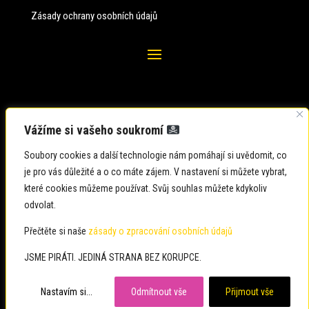
Zásady ochrany osobních údajů
Vážíme si vašeho soukromí
Soubory cookies a další technologie nám pomáhají si uvědomit, co
je pro vás důležité a o co máte zájem. V nastavení si můžete vybrat,
které cookies můžeme používat. Svůj souhlas můžete kdykoliv
odvolat.
Zadavatel: Česká pirátská strana
Zpracovatel: Česká pirátská strana
Přečtěte si naše
zásady o zpracování osobních údajů
Občané: usteckykraj@pirati.cz
JSME PIRÁTI. JEDINÁ STRANA BEZ KORUPCE.
Média: usteckykraj@pirati.cz
Nastavím si...
Odmítnout vše
Přijmout vše