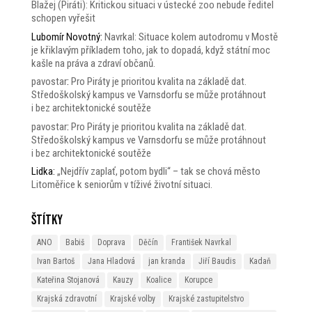
Blažej (Piráti): Kritickou situaci v ústecké zoo nebude ředitel
schopen vyřešit
Lubomír Novotný
:
Navrkal: Situace kolem autodromu v Mostě
je křiklavým příkladem toho, jak to dopadá, když státní moc
kašle na práva a zdraví občanů.
pavostar
:
Pro Piráty je prioritou kvalita na základě dat.
Středoškolský kampus ve Varnsdorfu se může protáhnout
i bez architektonické soutěže
pavostar
:
Pro Piráty je prioritou kvalita na základě dat.
Středoškolský kampus ve Varnsdorfu se může protáhnout
i bez architektonické soutěže
Lidka
:
„Nejdřív zaplať, potom bydli“ – tak se chová město
Litoměřice k seniorům v tíživé životní situaci.
Štítky
ANO
Babiš
Doprava
Děčín
František Navrkal
Ivan Bartoš
Jana Hladová
jan kranda
Jiří Baudis
Kadaň
Kateřina Stojanová
Kauzy
Koalice
Korupce
Krajská zdravotní
Krajské volby
Krajské zastupitelstvo