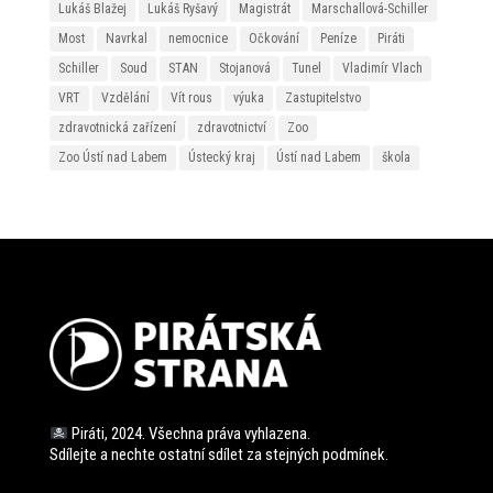
Lukáš Blažej
Lukáš Ryšavý
Magistrát
Marschallová-Schiller
Most
Navrkal
nemocnice
Očkování
Peníze
Piráti
Schiller
Soud
STAN
Stojanová
Tunel
Vladimír Vlach
VRT
Vzdělání
Vít rous
výuka
Zastupitelstvo
zdravotnická zařízení
zdravotnictví
Zoo
Zoo Ústí nad Labem
Ústecký kraj
Ústí nad Labem
škola
Piráti, 2024. Všechna práva vyhlazena.
Sdílejte a nechte ostatní sdílet za stejných
podmínek.