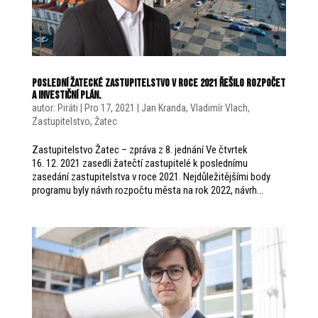
Poslední žatecké zastupitelstvo v roce 2021 řešilo rozpočet
a investiční plán.
autor:
Piráti
|
Pro 17, 2021
|
Jan Kranda
,
Vladimír Vlach
,
Zastupitelstvo
,
Žatec
Zastupitelstvo Žatec – zpráva z 8. jednání Ve čtvrtek
16. 12. 2021 zasedli žatečtí zastupitelé k poslednímu
zasedání zastupitelstva v roce 2021. Nejdůležitějšími body
programu byly návrh rozpočtu města na rok 2022, návrh...