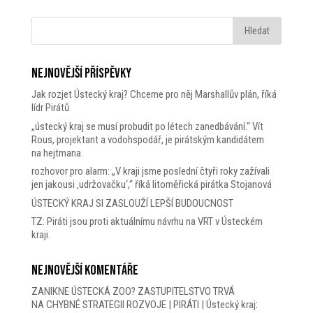
Nejnovější příspěvky
Jak rozjet Ústecký kraj? Chceme pro něj Marshallův plán, říká
lídr Pirátů
„ústecký kraj se musí probudit po létech zanedbávání.“ Vít
Rous, projektant a vodohspodář, je pirátským kandidátem
na hejtmana.
rozhovor pro alarm: „V kraji jsme poslední čtyři roky zažívali
jen jakousi ‚udržovačku‘,“ říká litoměřická pirátka Stojanová
ÚSTECKÝ KRAJ SI ZASLOUŽÍ LEPŠÍ BUDOUCNOST
TZ: Piráti jsou proti aktuálnímu návrhu na VRT v Ústeckém
kraji.
Nejnovější komentáře
ZANIKNE ÚSTECKÁ ZOO? ZASTUPITELSTVO TRVÁ
NA CHYBNÉ STRATEGII ROZVOJE | PIRÁTI | Ústecký kraj
: