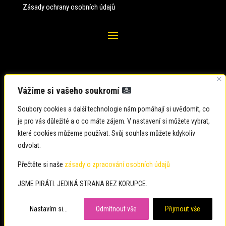
Zásady ochrany osobních údajů
Vážíme si vašeho soukromí
Soubory cookies a další technologie nám pomáhají si uvědomit, co
je pro vás důležité a o co máte zájem. V nastavení si můžete vybrat,
které cookies můžeme používat. Svůj souhlas můžete kdykoliv
odvolat.
Zadavatel: Česká pirátská strana
Zpracovatel: Česká pirátská strana
Přečtěte si naše
zásady o zpracování osobních údajů
Občané: usteckykraj@pirati.cz
JSME PIRÁTI. JEDINÁ STRANA BEZ KORUPCE.
Média: usteckykraj@pirati.cz
Nastavím si...
Odmítnout vše
Přijmout vše