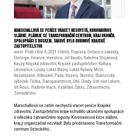
Marschallová se peníze vracet nechystá, koronavirus
slábne, plánuje se Transformační centrum, kraj ukončil
spolupráci s Ruskem. Takové bylo dubnové krajské
zastupitelstvo
autor:
Piráti
|
Kvě 4, 2021
|
Děčín
,
Doprava
,
Dotace a zakázky
,
Ekologie
,
Finance
,
Investice
,
Jiří Baudis
,
Kateřina Stojanová
,
Kauzy
,
Krajská zdravotní
,
Krajské zastupitelstvo
,
Kultura
,
Litoměřice
,
Louny
,
Lukáš Blažej
,
Lukáš Ryšavý
,
Most
,
Nezařazené
,
Očkování
,
Půda
,
Rozvoj
,
Školství
,
Šluknovský
výběžek
,
Těžba
,
Transparentnost
,
Uhlí
,
Úřady
,
Ústí nad Labem
,
Vít Rous
,
Vladimír Vlach
,
Vzdělání
,
Žatec
,
Zdravotnictví
,
Zemědělství
Marschallová se zatím nechystá vracet peníze Krajské
zdravotní, Zastupitelstvo kraje schválilo ukončení spolupráce
s několika zahraničními regiony. Koronavirová krize slábne,
kraj ji organizačně nezvládl. Bylo představeno Transformační
centrum Ústeckého...