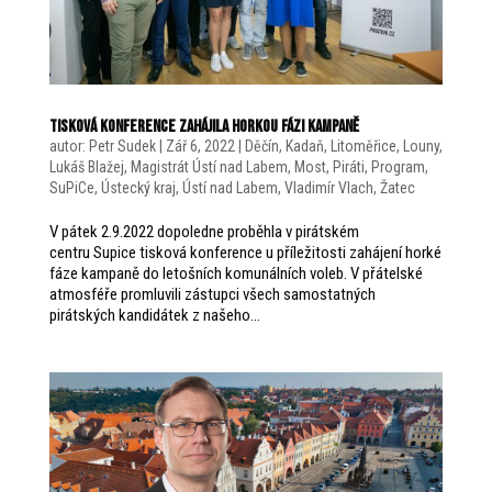
Tisková konference zahájila horkou fázi kampaně
autor:
Petr Sudek
|
Zář 6, 2022
|
Děčín
,
Kadaň
,
Litoměřice
,
Louny
,
Lukáš Blažej
,
Magistrát Ústí nad Labem
,
Most
,
Piráti
,
Program
,
SuPiCe
,
Ústecký kraj
,
Ústí nad Labem
,
Vladimír Vlach
,
Žatec
V pátek 2.9.2022 dopoledne proběhla v pirátském
centru Supice tisková konference u příležitosti zahájení horké
fáze kampaně do letošních komunálních voleb. V přátelské
atmosféře promluvili zástupci všech samostatných
pirátských kandidátek z našeho...