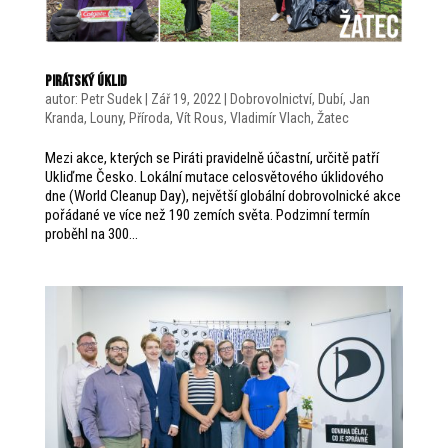
Pirátský úklid
autor:
Petr Sudek
|
Zář 19, 2022
|
Dobrovolnictví
,
Dubí
,
Jan
Kranda
,
Louny
,
Příroda
,
Vít Rous
,
Vladimír Vlach
,
Žatec
Mezi akce, kterých se Piráti pravidelně účastní, určitě patří
Ukliďme Česko. Lokální mutace celosvětového úklidového
dne (World Cleanup Day), největší globální dobrovolnické akce
pořádané ve více než 190 zemích světa. Podzimní termín
proběhl na 300...