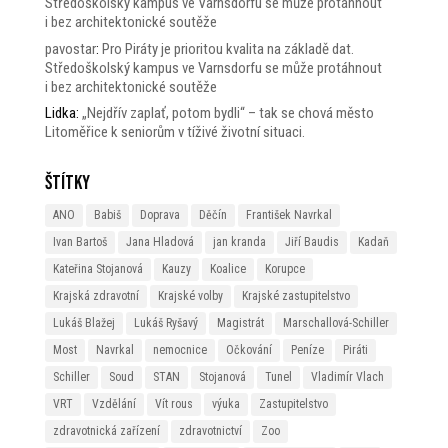
Středoškolský kampus ve Varnsdorfu se může protáhnout
i bez architektonické soutěže
pavostar
:
Pro Piráty je prioritou kvalita na základě dat.
Středoškolský kampus ve Varnsdorfu se může protáhnout
i bez architektonické soutěže
Lidka
:
„Nejdřív zaplať, potom bydli“ – tak se chová město
Litoměřice k seniorům v tíživé životní situaci.
Štítky
ANO
Babiš
Doprava
Děčín
František Navrkal
Ivan Bartoš
Jana Hladová
jan kranda
Jiří Baudis
Kadaň
Kateřina Stojanová
Kauzy
Koalice
Korupce
Krajská zdravotní
Krajské volby
Krajské zastupitelstvo
Lukáš Blažej
Lukáš Ryšavý
Magistrát
Marschallová-Schiller
Most
Navrkal
nemocnice
Očkování
Peníze
Piráti
Schiller
Soud
STAN
Stojanová
Tunel
Vladimír Vlach
VRT
Vzdělání
Vít rous
výuka
Zastupitelstvo
zdravotnická zařízení
zdravotnictví
Zoo