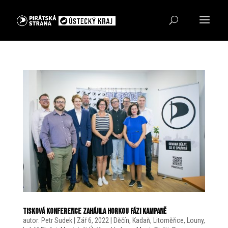
Tisková konference zahájila horkou fázi kampaně
autor:
Petr Sudek
|
Zář 6, 2022
|
Děčín
,
Kadaň
,
Litoměřice
,
Louny
,