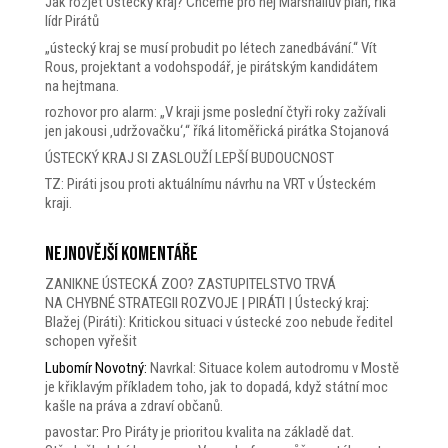
Jak rozjet Ústecký kraj? Chceme pro něj Marshallův plán, říká
lídr Pirátů
„ústecký kraj se musí probudit po létech zanedbávání.“ Vít
Rous, projektant a vodohspodář, je pirátským kandidátem
na hejtmana.
rozhovor pro alarm: „V kraji jsme poslední čtyři roky zažívali
jen jakousi ‚udržovačku‘,“ říká litoměřická pirátka Stojanová
ÚSTECKÝ KRAJ SI ZASLOUŽÍ LEPŠÍ BUDOUCNOST
TZ: Piráti jsou proti aktuálnímu návrhu na VRT v Ústeckém
kraji.
Nejnovější komentáře
ZANIKNE ÚSTECKÁ ZOO? ZASTUPITELSTVO TRVÁ
NA CHYBNÉ STRATEGII ROZVOJE | PIRÁTI | Ústecký kraj
:
Blažej (Piráti): Kritickou situaci v ústecké zoo nebude ředitel
schopen vyřešit
Lubomír Novotný
:
Navrkal: Situace kolem autodromu v Mostě
je křiklavým příkladem toho, jak to dopadá, když státní moc
kašle na práva a zdraví občanů.
pavostar
:
Pro Piráty je prioritou kvalita na základě dat.