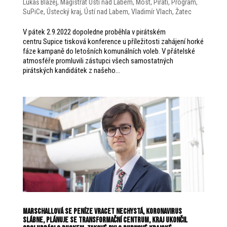
Lukáš Blažej
,
Magistrát Ústí nad Labem
,
Most
,
Piráti
,
Program
,
SuPiCe
,
Ústecký kraj
,
Ústí nad Labem
,
Vladimír Vlach
,
Žatec
V pátek 2.9.2022 dopoledne proběhla v pirátském
centru Supice tisková konference u příležitosti zahájení horké
fáze kampaně do letošních komunálních voleb. V přátelské
atmosféře promluvili zástupci všech samostatných
pirátských kandidátek z našeho...
Marschallová se peníze vracet nechystá, koronavirus
slábne, plánuje se Transformační centrum, kraj ukončil