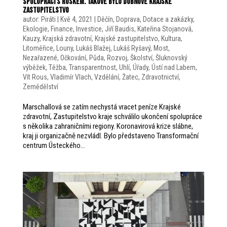
spolupráci s Ruskem. Takové bylo dubnové krajské
zastupitelstvo
autor:
Piráti
|
Kvě 4, 2021
|
Děčín
,
Doprava
,
Dotace a zakázky
,
Ekologie
,
Finance
,
Investice
,
Jiří Baudis
,
Kateřina Stojanová
,
Kauzy
,
Krajská zdravotní
,
Krajské zastupitelstvo
,
Kultura
,
Litoměřice
,
Louny
,
Lukáš Blažej
,
Lukáš Ryšavý
,
Most
,
Nezařazené
,
Očkování
,
Půda
,
Rozvoj
,
Školství
,
Šluknovský
výběžek
,
Těžba
,
Transparentnost
,
Uhlí
,
Úřady
,
Ústí nad Labem
,
Vít Rous
,
Vladimír Vlach
,
Vzdělání
,
Žatec
,
Zdravotnictví
,
Zemědělství
Marschallová se zatím nechystá vracet peníze Krajské
zdravotní, Zastupitelstvo kraje schválilo ukončení spolupráce
s několika zahraničními regiony. Koronavirová krize slábne,
kraj ji organizačně nezvládl. Bylo představeno Transformační
centrum Ústeckého...