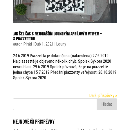
Jak šel čas s nejdražším lounským aprílovým vtipem –
s Piazzettou
autor:
Piráti
|
Dub 1, 2021
|
Louny
24.6.2019 Piazzetta je dokončena (nakreslena) 27.6.2019
Na piazzettě je objeveno několik chyb. Spolek Sýkora 2020
nesouhlasí. 29.6.2019 Spolek přiznává, že je na piazzettě
jedna chyba 15.7.2019 Předání piazzetty veřejnosti 20.10.2019
Spolek Sýkora 2020...
Další příspěvky »
Nejnovější příspěvky